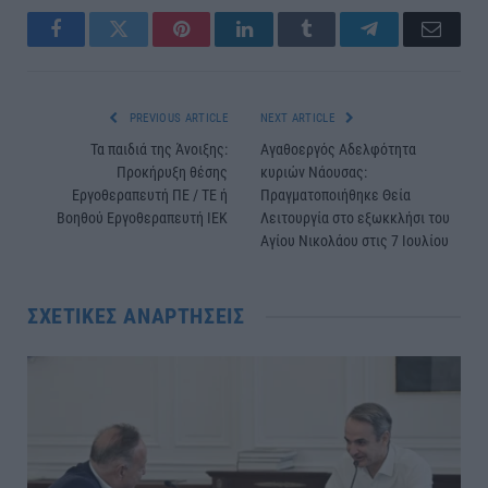
Facebook
Twitter
Pinterest
LinkedIn
Tumblr
Telegram
Email
PREVIOUS ARTICLE
NEXT ARTICLE
Τα παιδιά της Άνοιξης:
Αγαθοεργός Αδελφότητα
Προκήρυξη θέσης
κυριών Νάουσας:
Εργοθεραπευτή ΠΕ / ΤΕ ή
Πραγματοποιήθηκε Θεία
Βοηθού Εργοθεραπευτή ΙΕΚ
Λειτουργία στο εξωκκλήσι του
Αγίου Νικολάου στις 7 Ιουλίου
ΣΧΕΤΙΚΈΣ ΑΝΑΡΤΉΣΕΙΣ