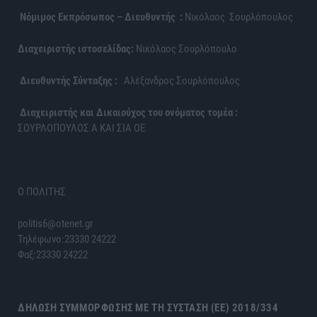
Νόμιμος Εκπρόσωπος – Διευθυντής :
Νικόλαος Σουρλόπουλος
Διαχειριστής ιστοσελίδας:
Νικόλαος Σουρλόπουλο
Διευθυντής Σύνταξης :
Αλέξανδρος Σουρλόπουλος
Διαχειριστής και Δικαιούχος του ονόματος τομέα :
ΣΟΥΡΛΟΠΟΥΛΟΣ Α ΚΑΙ ΣΙΑ ΟΕ
Ο ΠΟΛΙΤΗΣ
politis6@otenet.gr
Τηλέφωνο:23330 24222
Φαξ:23330 24222
ΔΉΛΩΣΗ ΣΥΜΜΌΡΦΩΣΗΣ ΜΕ ΤΗ ΣΎΣΤΑΣΗ (ΕΕ) 2018/334