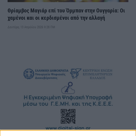
Θρίαμβος Μαγιάρ επί του Όρμπαν στην Ουγγαρία: Οι
χαμένοι και οι κερδισμένοι από την αλλαγή
Δευτέρα, 13 Απριλίου 2026 9:28 ΠΜ