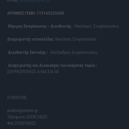
e-mail:
politis6@otenet.gr
ΑΡΙΘΜΟΣ ΓΕΜΗ: 119165226000
Νόμιμος Εκπρόσωπος – Διευθυντής :
Νικόλαος Σουρλόπουλος
Διαχειριστής ιστοσελίδας:
Νικόλαος Σουρλόπουλο
Διευθυντής Σύνταξης :
Αλέξανδρος Σουρλόπουλος
Διαχειριστής και Δικαιούχος του ονόματος τομέα :
ΣΟΥΡΛΟΠΟΥΛΟΣ Α ΚΑΙ ΣΙΑ ΟΕ
Ο ΠΟΛΙΤΗΣ
politis6@otenet.gr
Τηλέφωνο:23330 24222
Φαξ:23330 24222