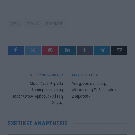
ΓΑΖΑ
ΙΣΡΑΗΛ
ΠΟΛΕΜΟΣ
Facebook
Twitter
Pinterest
LinkedIn
Tumblr
Telegram
Email
PREVIOUS ARTICLE
NEXT ARTICLE
Μέση Ανατολή: «Θα
Υπογραφή σύμβασης
απελευθερώσουμε μη
«Κατασκευή Πεζοδρομίου
Ισραηλινούς ομήρους» λέει η
Διαβατού»
Χαμάς
ΣΧΕΤΙΚΈΣ ΑΝΑΡΤΉΣΕΙΣ