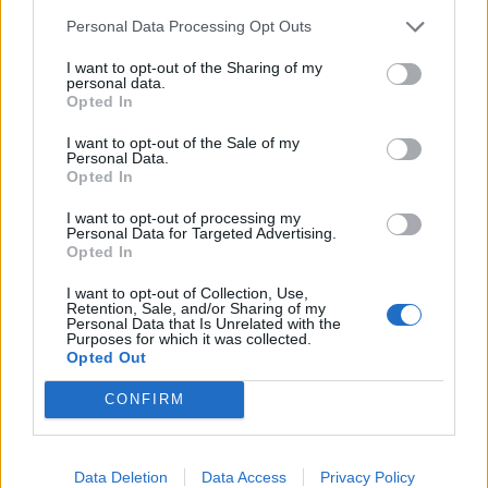
Personal Data Processing Opt Outs
I want to opt-out of the Sharing of my
personal data.
Opted In
I want to opt-out of the Sale of my
Personal Data.
Opted In
I want to opt-out of processing my
Personal Data for Targeted Advertising.
Opted In
Ιός του Δυτικού Νείλου: Στις περιοχές υψηλού
κινδύνου και η Νάουσα – Αυξάνονται τα κρούσματα
I want to opt-out of Collection, Use,
Retention, Sale, and/or Sharing of my
στη χώρα
Personal Data that Is Unrelated with the
Purposes for which it was collected.
Πέμπτη, 6 Αυγούστου 2026 10:12 ΠΜ
Opted Out
CONFIRM
Data Deletion
Data Access
Privacy Policy