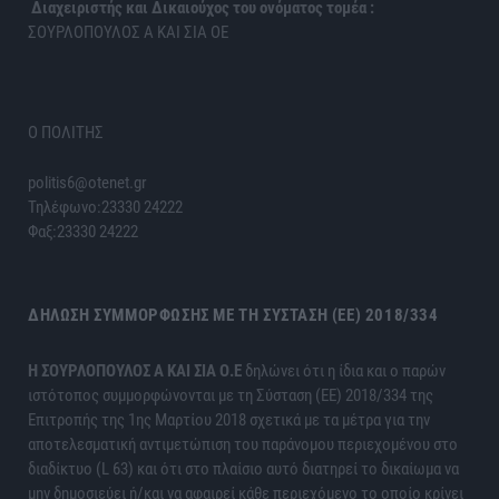
Διαχειριστής και Δικαιούχος του ονόματος τομέα :
ΣΟΥΡΛΟΠΟΥΛΟΣ Α ΚΑΙ ΣΙΑ ΟΕ
Ο ΠΟΛΙΤΗΣ
politis6@otenet.gr
Τηλέφωνο:23330 24222
Φαξ:23330 24222
ΔΉΛΩΣΗ ΣΥΜΜΌΡΦΩΣΗΣ ΜΕ ΤΗ ΣΎΣΤΑΣΗ (ΕΕ) 2018/334
H ΣΟΥΡΛΟΠΟΥΛΟΣ Α ΚΑΙ ΣΙΑ Ο.Ε
δηλώνει ότι η ίδια και ο παρών
ιστότοπος συμμορφώνονται με τη Σύσταση (ΕΕ) 2018/334 της
Επιτροπής της 1ης Μαρτίου 2018 σχετικά με τα μέτρα για την
αποτελεσματική αντιμετώπιση του παράνομου περιεχομένου στο
διαδίκτυο (L 63) και ότι στο πλαίσιο αυτό διατηρεί το δικαίωμα να
μην δημοσιεύει ή/και να αφαιρεί κάθε περιεχόμενο το οποίο κρίνει