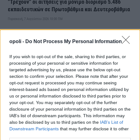
”Τρέχουν” οι αιτήσεις για μόνιμο διορισμό 5.486
εκπαιδευτικών σε Πρωτοβάθμια και Δευτεροβάθμια
Παρασκευή, 7 Αυγούστου 2026 10:00 ΠΜ
opoli -
Do Not Process My Personal Information
If you wish to opt-out of the sale, sharing to third parties, or
processing of your personal or sensitive information for
targeted advertising by us, please use the below opt-out
section to confirm your selection. Please note that after your
opt-out request is processed you may continue seeing
interest-based ads based on personal information utilized by
us or personal information disclosed to third parties prior to
your opt-out. You may separately opt-out of the further
Νάουσα:Με 2 ταινίες συνεχίζεται ο κινηματογράφος
disclosure of your personal information by third parties on the
στο Θερινό Δημοτικό Θέατρο
IAB’s list of downstream participants. This information may
also be disclosed by us to third parties on the
IAB’s List of
Πέμπτη, 6 Αυγούστου 2026 11:30 ΠΜ
Downstream Participants
that may further disclose it to other
third parties.