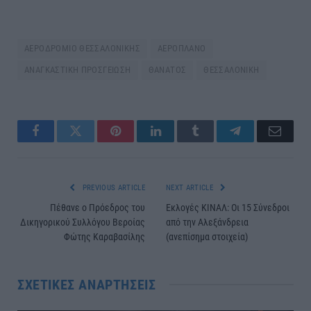
ΑΕΡΟΔΡΟΜΙΟ ΘΕΣΣΑΛΟΝΙΚΗΣ
ΑΕΡΟΠΛΑΝΟ
ΑΝΑΓΚΑΣΤΙΚΗ ΠΡΟΣΓΕΙΩΣΗ
ΘΑΝΑΤΟΣ
ΘΕΣΣΑΛΟΝΙΚΗ
Facebook
Twitter
Pinterest
LinkedIn
Tumblr
Telegram
Email
PREVIOUS ARTICLE
NEXT ARTICLE
Πέθανε ο Πρόεδρος του
Εκλογές ΚΙΝΑΛ: Οι 15 Σύνεδροι
Δικηγορικού Συλλόγου Βεροίας
από την Αλεξάνδρεια
Φώτης Καραβασίλης
(ανεπίσημα στοιχεία)
ΣΧΕΤΙΚΈΣ ΑΝΑΡΤΉΣΕΙΣ