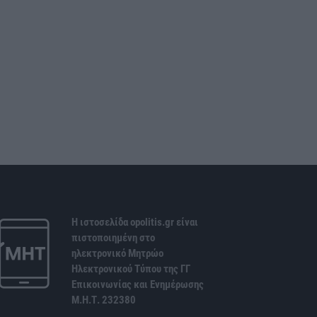
Η ιστοσελίδα opolitis.gr είναι
πιστοποιημένη στο
ηλεκτρονικό Μητρώο
Ηλεκτρονικού Τύπου της ΓΓ
Επικοινωνίας και Ενημέρωσης
Μ.Η.Τ. 232380