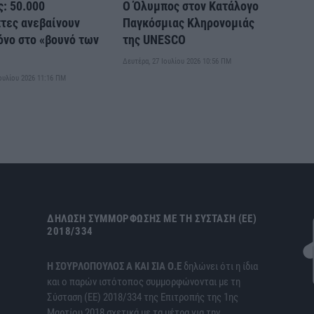
: 50.000
Ο Όλυμπος στον Κατάλογο
τες ανεβαίνουν
Παγκόσμιας Κληρονομιάς
όνο στο «βουνό των
της UNESCO
Δευτέρα, 27 Ιουλίου 2026 10:56 ΠΜ
Ιουλίου 2026 11:16 ΠΜ
ΔΉΛΩΣΗ ΣΥΜΜΌΡΦΩΣΗΣ ΜΕ ΤΗ ΣΎΣΤΑΣΗ (ΕΕ)
2018/334
H ΣΟΥΡΛΟΠΟΥΛΟΣ Α ΚΑΙ ΣΙΑ Ο.Ε
δηλώνει ότι η ίδια
και ο παρών ιστότοπος συμμορφώνονται με τη
Σύσταση (ΕΕ) 2018/334 της Επιτροπής της 1ης
Μαρτίου 2018 σχετικά με τα μέτρα για την