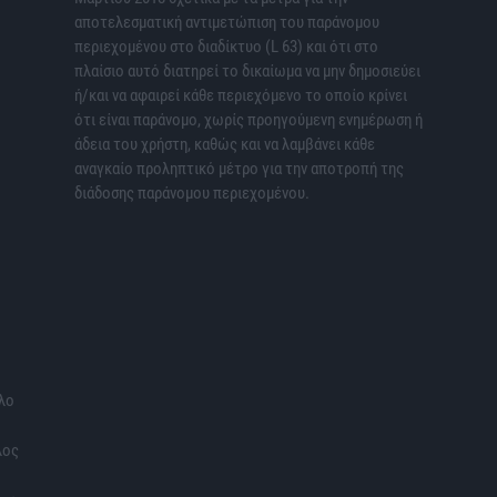
αποτελεσματική αντιμετώπιση του παράνομου
περιεχομένου στο διαδίκτυο (L 63) και ότι στο
πλαίσιο αυτό διατηρεί το δικαίωμα να μην δημοσιεύει
ή/και να αφαιρεί κάθε περιεχόμενο το οποίο κρίνει
ότι είναι παράνομο, χωρίς προηγούμενη ενημέρωση ή
άδεια του χρήστη, καθώς και να λαμβάνει κάθε
αναγκαίο προληπτικό μέτρο για την αποτροπή της
διάδοσης παράνομου περιεχομένου.
λο
λος