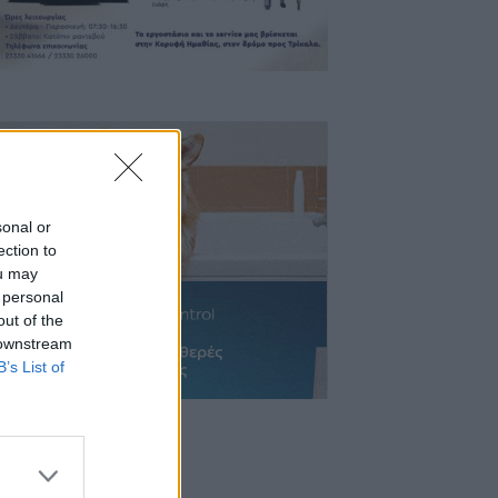
sonal or
ection to
ou may
 personal
out of the
 downstream
B’s List of