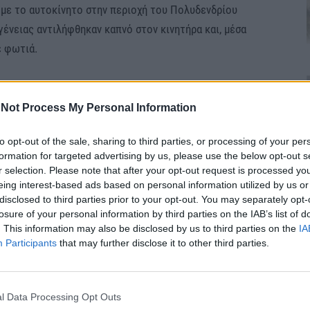
 με το αυτοκίνητο στην περιοχή του Πολυδενδρίου
γένειας αντιλήφθηκαν καπνό στον κινητήρα και, μέσα
ε φωτιά.
το όχημα και όλα τα μέλη της οικογένειας βγήκαν
Not Process My Personal Information
to opt-out of the sale, sharing to third parties, or processing of your per
θηκαν πέντε πυροσβέστες με δύο υδροφόρα οχήματα
formation for targeted advertising by us, please use the below opt-out s
κίνητο υπέστη σοβαρές υλικές ζημίες.
r selection. Please note that after your opt-out request is processed y
eing interest-based ads based on personal information utilized by us or
disclosed to third parties prior to your opt-out. You may separately opt-
losure of your personal information by third parties on the IAB’s list of
. This information may also be disclosed by us to third parties on the
IA
ΙΑ #ΚΟΙΝΩΝΙΑ
Participants
that may further disclose it to other third parties.
l Data Processing Opt Outs