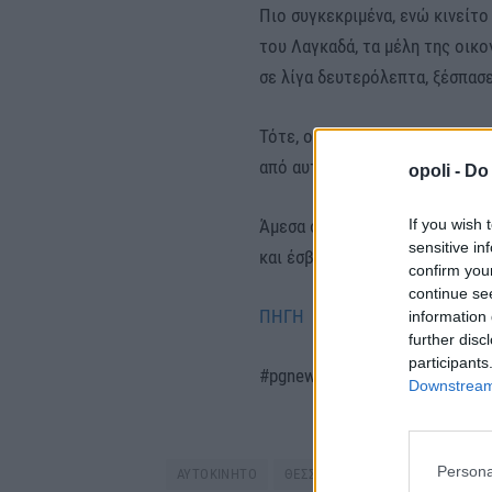
Πιο συγκεκριμένα, ενώ κινείτο
του Λαγκαδά, τα μέλη της οικο
σε λίγα δευτερόλεπτα, ξέσπασ
Τότε, ο οδηγός ακινητοποίησε 
από αυτό εγκαίρως.
opoli -
Do 
If you wish 
Άμεσα στο σημείο κινητοποιή
sensitive in
και έσβησαν τη φωτιά. Το αυτο
confirm you
continue se
ΠΗΓΗ
information 
further disc
participants
#pgnews #ΚΕΝΤΡΙΚΗΜΑΚΕΔΟΝ
Downstream 
Persona
ΑΥΤΟΚΙΝΗΤΟ
ΘΕΣΣΑΛΟΝΙΚΗ
ΦΩΤΙΑ