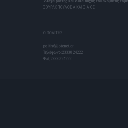
Διαχειριστής και Δικαιούχος του ονόματος τομέ
ΣΟΥΡΛΟΠΟΥΛΟΣ Α ΚΑΙ ΣΙΑ ΟΕ
Ο ΠΟΛΙΤΗΣ
politis6@otenet.gr
Τηλέφωνο:23330 24222
Φαξ:23330 24222