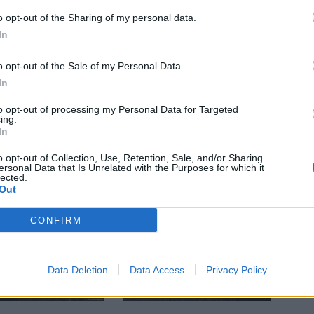
o opt-out of the Sharing of my personal data.
In
itter
Pinterest
LinkedIn
Tumblr
Telegram
Email
o opt-out of the Sale of my Personal Data.
In
LE
NEXT ARTICLE
to opt-out of processing my Personal Data for Targeted
ing.
Τι
Θεοδωρικάκος: Επεκτείνεται ο φράχτης στον
In
ης
Έβρο – Η Ελλάδα δεν απειλείται από κανέναν
o opt-out of Collection, Use, Retention, Sale, and/or Sharing
ersonal Data that Is Unrelated with the Purposes for which it
lected.
Out
CONFIRM
Data Deletion
Data Access
Privacy Policy