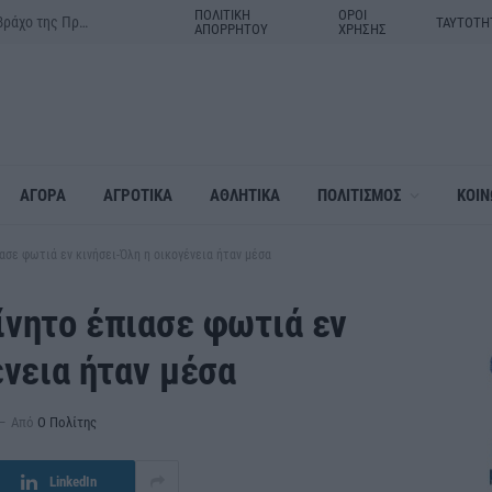
ΠΟΛΙΤΙΚΗ
ΟΡΟΙ
Δράμα:Η γιορτή της Μεταμορφώσεως του Σωτήρος στον ιερό βράχο της Πρασινάδας
ΤΑΥΤΟΤΗ
ΑΠΟΡΡΗΤΟΥ
ΧΡΗΣΗΣ
ΑΓΟΡΑ
ΑΓΡΟΤΙΚΑ
ΑΘΛΗΤΙΚΑ
ΠΟΛΙΤΙΣΜΟΣ
ΚΟΙΝ
ασε φωτιά εν κινήσει-Όλη η οικογένεια ήταν μέσα
ίνητο έπιασε φωτιά εν
ένεια ήταν μέσα
Από
Ο Πολίτης
LinkedIn