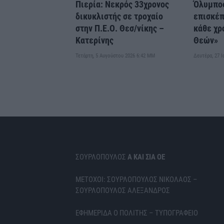
Πιερία: Νεκρός 33χρονος
Όλυμπος
δικυκλιστής σε τροχαίο
επισκέπ
στην Π.Ε.Ο. Θεσ/νίκης –
κάθε χρ
Κατερίνης
Θεών»
Τετάρτη, 5 Αυγούστου 2026 6:42 ΜΜ
Δευτέρα, 27 
ΣΟΥΡΛΟΠΟΥΛΟΣ
Α ΚΑΙ ΣΙΑ ΟΕ
ΜΕΤΟΧΟΙ: ΣΟΥΡΛΟΠΟΥΛΟΣ ΝΙΚΟΛΑΟΣ –
ΣΟΥΡΛΟΠΟΥΛΟΣ ΑΛΕΞΑΝΔΡΟΣ
ΕΦΗΜΕΡΙΔΑ Ο ΠΟΛΙΤΗΣ – ΤΥΠΟΓΡΑΦΕΙΟ