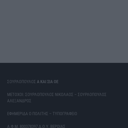
ΣΟΥΡΛΟΠΟΥΛΟΣ
Α ΚΑΙ ΣΙΑ ΟΕ
ΜΕΤΟΧΟΙ: ΣΟΥΡΛΟΠΟΥΛΟΣ ΝΙΚΟΛΑΟΣ – ΣΟΥΡΛΟΠΟΥΛΟΣ
ΑΛΕΞΑΝΔΡΟΣ
ΕΦΗΜΕΡΙΔΑ Ο ΠΟΛΙΤΗΣ – ΤΥΠΟΓΡΑΦΕΙΟ
Α.Φ.Μ. 800378397 Δ.Ο.Υ. ΒΕΡΟΙΑΣ