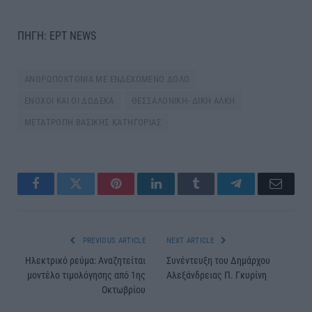
ΠΗΓΗ: ΕΡΤ NEWS
ΑΝΘΡΩΠΟΚΤΟΝΙΑ ΜΕ ΕΝΔΕΧΟΜΕΝΟ ΔΟΛΟ
ΕΝΟΧΟΙ ΚΑΙ ΟΙ ΔΩΔΕΚΑ
ΘΕΣΣΑΛΟΝΙΚΗ- ΔΙΚΗ ΑΛΚΗ
ΜΕΤΑΤΡΟΠΗ ΒΑΣΙΚΗΣ ΚΑΤΗΓΟΡΙΑΣ
Facebook
Twitter
Pinterest
LinkedIn
Tumblr
Telegram
Email
PREVIOUS ARTICLE
NEXT ARTICLE
Ηλεκτρικό ρεύμα: Αναζητείται
Συνέντευξη του Δημάρχου
μοντέλο τιμολόγησης από 1ης
Αλεξάνδρειας Π. Γκυρίνη
Οκτωβρίου