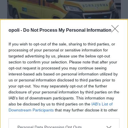
opoli -
Do Not Process My Personal Information
Πιερία: Νεκρός 33χρονος δικυκλιστής σε τροχαίο
στην Π.Ε.Ο. Θεσ/νίκης – Κατερίνης
If you wish to opt-out of the sale, sharing to third parties, or
Τετάρτη, 5 Αυγούστου 2026 6:42 ΜΜ
processing of your personal or sensitive information for
targeted advertising by us, please use the below opt-out
section to confirm your selection. Please note that after your
opt-out request is processed you may continue seeing
interest-based ads based on personal information utilized by
us or personal information disclosed to third parties prior to
your opt-out. You may separately opt-out of the further
disclosure of your personal information by third parties on the
IAB’s list of downstream participants. This information may
also be disclosed by us to third parties on the
IAB’s List of
Downstream Participants
that may further disclose it to other
third parties.
Personal Data Processing Opt Outs