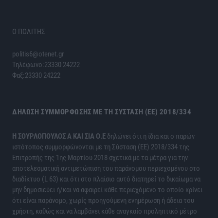
Ο ΠΟΛΙΤΗΣ
politis6@otenet.gr
Τηλέφωνο:23330 24222
Φαξ:23330 24222
ΔΉΛΩΣΗ ΣΥΜΜΌΡΦΩΣΗΣ ΜΕ ΤΗ ΣΎΣΤΑΣΗ (ΕΕ) 2018/334
H ΣΟΥΡΛΟΠΟΥΛΟΣ Α ΚΑΙ ΣΙΑ Ο.Ε
δηλώνει ότι η ίδια και ο παρών
ιστότοπος συμμορφώνονται με τη Σύσταση (ΕΕ) 2018/334 της
Επιτροπής της 1ης Μαρτίου 2018 σχετικά με τα μέτρα για την
αποτελεσματική αντιμετώπιση του παράνομου περιεχομένου στο
διαδίκτυο (L 63) και ότι στο πλαίσιο αυτό διατηρεί το δικαίωμα να
μην δημοσιεύει ή/και να αφαιρεί κάθε περιεχόμενο το οποίο κρίνει
ότι είναι παράνομο, χωρίς προηγούμενη ενημέρωση ή άδεια του
χρήστη, καθώς και να λαμβάνει κάθε αναγκαίο προληπτικό μέτρο