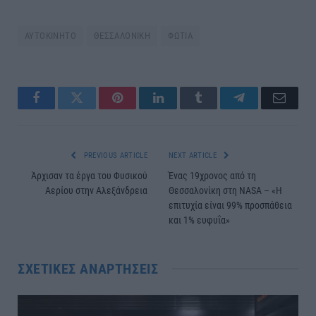
ΑΥΤΟΚΙΝΗΤΟ
ΘΕΣΣΑΛΟΝΙΚΗ
ΦΩΤΙΑ
Facebook
Twitter
Pinterest
LinkedIn
Tumblr
Telegram
Email
PREVIOUS ARTICLE
NEXT ARTICLE
Άρχισαν τα έργα του Φυσικού
Ένας 19χρονος από τη
Αερίου στην Αλεξάνδρεια
Θεσσαλονίκη στη NASA – «Η
επιτυχία είναι 99% προσπάθεια
και 1% ευφυΐα»
ΣΧΕΤΙΚΈΣ ΑΝΑΡΤΉΣΕΙΣ