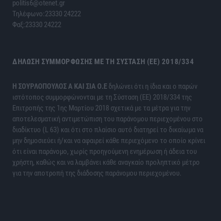
politis6@otenet.gr
Τηλέφωνο:23330 24222
Φαξ:23330 24222
ΔΉΛΩΣΗ ΣΥΜΜΌΡΦΩΣΗΣ ΜΕ ΤΗ ΣΎΣΤΑΣΗ (ΕΕ) 2018/334
H ΣΟΥΡΛΟΠΟΥΛΟΣ Α ΚΑΙ ΣΙΑ Ο.Ε
δηλώνει ότι η ίδια και ο παρών
ιστότοπος συμμορφώνονται με τη Σύσταση (ΕΕ) 2018/334 της
Επιτροπής της 1ης Μαρτίου 2018 σχετικά με τα μέτρα για την
αποτελεσματική αντιμετώπιση του παράνομου περιεχομένου στο
διαδίκτυο (L 63) και ότι στο πλαίσιο αυτό διατηρεί το δικαίωμα να
μην δημοσιεύει ή/και να αφαιρεί κάθε περιεχόμενο το οποίο κρίνει
ότι είναι παράνομο, χωρίς προηγούμενη ενημέρωση ή άδεια του
χρήστη, καθώς και να λαμβάνει κάθε αναγκαίο προληπτικό μέτρο
για την αποτροπή της διάδοσης παράνομου περιεχομένου.