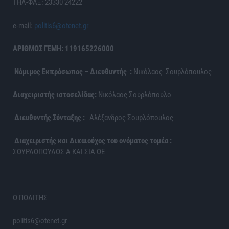
ΤΗΛ-ΦΑΞ: 23330 24222
e-mail:
politis6@otenet.gr
ΑΡΙΘΜΟΣ ΓΕΜΗ: 119165226000
Νόμιμος Εκπρόσωπος – Διευθυντής :
Νικόλαος Σουρλόπουλος
Διαχειριστής ιστοσελίδας:
Νικόλαος Σουρλόπουλο
Διευθυντής Σύνταξης :
Αλέξανδρος Σουρλόπουλος
Διαχειριστής και Δικαιούχος του ονόματος τομέα :
ΣΟΥΡΛΟΠΟΥΛΟΣ Α ΚΑΙ ΣΙΑ ΟΕ
Ο ΠΟΛΙΤΗΣ
politis6@otenet.gr