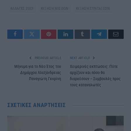
ΑΛΛΑΓΕΣ 2023
ΑΥΞΗΣΗ ΜΙΣΘΩΝ
ΑΥΞΗΣΗ ΣΥΝΤΑΞΕΩΝ
Facebook
Twitter
Pinterest
LinkedIn
Tumblr
Telegram
Email
PREVIOUS ARTICLE
NEXT ARTICLE
Μήνυμα για το Νέο Έτος του
Χειμερινές εκπτώσεις: Πότε
Δημάρχου Αλεξάνδρειας
αρχίζουν και πόσο θα
Παναγιώτη Γκυρίνη
διαρκέσουν – Συμβουλές προς
τους καταναλωτές
ΣΧΕΤΙΚΈΣ ΑΝΑΡΤΉΣΕΙΣ