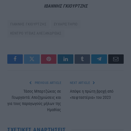
ΙΩΑΝΝΗΣ ΓΚΙΟΥΡΤΖΗΣ
ΓΙΑΝΝΗΣ ΓΚΙΟΥΡΤΖΗΣ
ΕΥΧΑΡΙΣΤΗΡΙΟ
ΚΕΝΤΡΟ ΥΓΕΙΑΣ ΑΛΕΞΑΝΔΡΕΙΑΣ
Facebook
Twitter
Pinterest
LinkedIn
Tumblr
Telegram
Email
PREVIOUS ARTICLE
NEXT ARTICLE
Τάσος Μπαρτζώκας σε
Απόψε η πρώτη βροχή από
Γεωργαντά: Αποζημιώσεις και
«πεφταστέρια» του 2023
για τους παραγωγούς μήλων της
Ημαθίας
ΣΧΕΤΙΚΈΣ ΑΝΑΡΤΉΣΕΙΣ