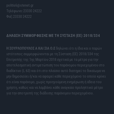
politis6@otenet.gr
Τηλέφωνο:23330 24222
Φαξ:23330 24222
ΔΉΛΩΣΗ ΣΥΜΜΌΡΦΩΣΗΣ ΜΕ ΤΗ ΣΎΣΤΑΣΗ (ΕΕ) 2018/334
H ΣΟΥΡΛΟΠΟΥΛΟΣ Α ΚΑΙ ΣΙΑ Ο.Ε
δηλώνει ότι η ίδια και ο παρών
ιστότοπος συμμορφώνονται με τη Σύσταση (ΕΕ) 2018/334 της
Επιτροπής της 1ης Μαρτίου 2018 σχετικά με τα μέτρα για την
αποτελεσματική αντιμετώπιση του παράνομου περιεχομένου στο
διαδίκτυο (L 63) και ότι στο πλαίσιο αυτό διατηρεί το δικαίωμα να
μην δημοσιεύει ή/και να αφαιρεί κάθε περιεχόμενο το οποίο κρίνει
ότι είναι παράνομο, χωρίς προηγούμενη ενημέρωση ή άδεια του
χρήστη, καθώς και να λαμβάνει κάθε αναγκαίο προληπτικό μέτρο
για την αποτροπή της διάδοσης παράνομου περιεχομένου.