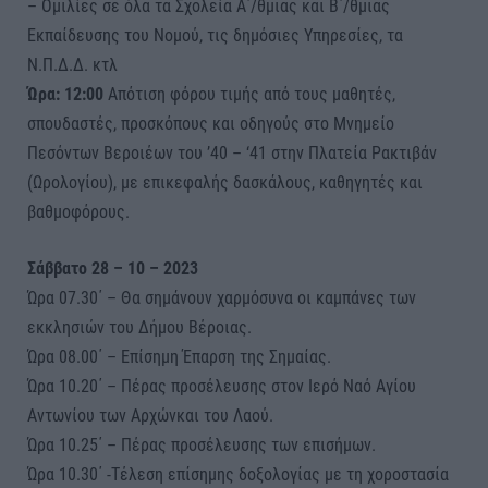
– Ομιλίες σε όλα τα Σχολεία Α΄/θμιας και Β΄/θμιας
Εκπαίδευσης του Νομού, τις δημόσιες Υπηρεσίες, τα
Ν.Π.Δ.Δ. κτλ
Ώρα: 12:00
Απότιση φόρου τιμής από τους μαθητές,
σπουδαστές, προσκόπους και οδηγούς στο Μνημείο
Πεσόντων Βεροιέων του ’40 – ‘41 στην Πλατεία Ρακτιβάν
(Ωρολογίου), με επικεφαλής δασκάλους, καθηγητές και
βαθμοφόρους.
Σάββατο 28 – 10 – 2023
Ώρα 07.30΄ – Θα σημάνουν χαρμόσυνα οι καμπάνες των
εκκλησιών του Δήμου Βέροιας.
Ώρα 08.00΄ – Επίσημη Έπαρση της Σημαίας.
Ώρα 10.20΄ – Πέρας προσέλευσης στον Ιερό Ναό Αγίου
Αντωνίου των Αρχώνκαι του Λαού.
Ώρα 10.25΄ – Πέρας προσέλευσης των επισήμων.
Ώρα 10.30΄ -Τέλεση επίσημης δοξολογίας με τη χοροστασία