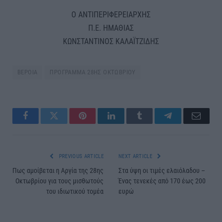
Ο ΑΝΤΙΠΕΡΙΦΕΡΕΙΑΡΧΗΣ
Π.Ε. ΗΜΑΘΙΑΣ
ΚΩΝΣΤΑΝΤΙΝΟΣ ΚΑΛΑΪΤΖΙΔΗΣ
ΒΕΡΟΙΑ
ΠΡΟΓΡΑΜΜΑ 28ΗΣ ΟΚΤΩΒΡΙΟΥ
Facebook
Twitter
Pinterest
LinkedIn
Tumblr
Telegram
Email
PREVIOUS ARTICLE
NEXT ARTICLE
Πως αμοίβεται η Αργία της 28ης
Στα ύψη οι τιμές ελαιόλαδου –
Οκτωβρίου για τους μισθωτούς
Ένας τενεκές από 170 έως 200
του ιδιωτικού τομέα
ευρώ