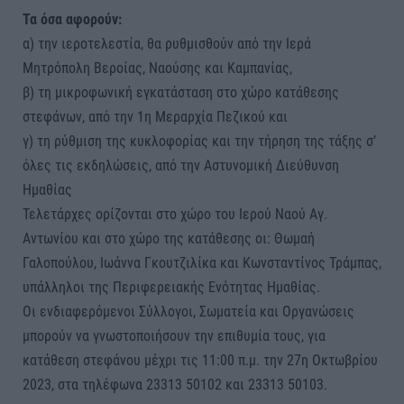
Τα όσα αφορούν:
α) την ιεροτελεστία, θα ρυθμισθούν από την Ιερά
Μητρόπολη Βεροίας, Ναούσης και Καμπανίας,
β) τη μικροφωνική εγκατάσταση στο χώρο κατάθεσης
στεφάνων, από την 1η Μεραρχία Πεζικού και
γ) τη ρύθμιση της κυκλοφορίας και την τήρηση της τάξης σ’
όλες τις εκδηλώσεις, από την Αστυνομική Διεύθυνση
Ημαθίας
Τελετάρχες ορίζονται στο χώρο του Ιερού Ναού Αγ.
Αντωνίου και στο χώρο της κατάθεσης οι: Θωμαή
Γαλοπούλου, Ιωάννα Γκουτζιλίκα και Κωνσταντίνος Τράμπας,
υπάλληλοι της Περιφερειακής Ενότητας Ημαθίας.
Οι ενδιαφερόμενοι Σύλλογοι, Σωματεία και Οργανώσεις
μπορούν να γνωστοποιήσουν την επιθυμία τους, για
κατάθεση στεφάνου μέχρι τις 11:00 π.μ. την 27η Οκτωβρίου
2023, στα τηλέφωνα 23313 50102 και 23313 50103.