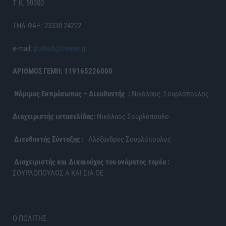
Τ.Κ. 59300
ΤΗΛ-ΦΑΞ: 23330 24222
e-mail:
politis6@otenet.gr
ΑΡΙΘΜΟΣ ΓΕΜΗ: 119165226000
Νόμιμος Εκπρόσωπος – Διευθυντής :
Νικόλαος Σουρλόπουλος
Διαχειριστής ιστοσελίδας:
Νικόλαος Σουρλόπουλο
Διευθυντής Σύνταξης :
Αλέξανδρος Σουρλόπουλος
Διαχειριστής και Δικαιούχος του ονόματος τομέα :
ΣΟΥΡΛΟΠΟΥΛΟΣ Α ΚΑΙ ΣΙΑ ΟΕ
Ο ΠΟΛΙΤΗΣ