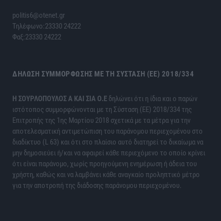
politis6@otenet.gr
Τηλέφωνο:23330 24222
Φαξ:23330 24222
ΔΉΛΩΣΗ ΣΥΜΜΌΡΦΩΣΗΣ ΜΕ ΤΗ ΣΎΣΤΑΣΗ (ΕΕ) 2018/334
H ΣΟΥΡΛΟΠΟΥΛΟΣ Α ΚΑΙ ΣΙΑ Ο.Ε
δηλώνει ότι η ίδια και ο παρών
ιστότοπος συμμορφώνονται με τη Σύσταση (ΕΕ) 2018/334 της
Επιτροπής της 1ης Μαρτίου 2018 σχετικά με τα μέτρα για την
αποτελεσματική αντιμετώπιση του παράνομου περιεχομένου στο
διαδίκτυο (L 63) και ότι στο πλαίσιο αυτό διατηρεί το δικαίωμα να
μην δημοσιεύει ή/και να αφαιρεί κάθε περιεχόμενο το οποίο κρίνει
ότι είναι παράνομο, χωρίς προηγούμενη ενημέρωση ή άδεια του
χρήστη, καθώς και να λαμβάνει κάθε αναγκαίο προληπτικό μέτρο
για την αποτροπή της διάδοσης παράνομου περιεχομένου.