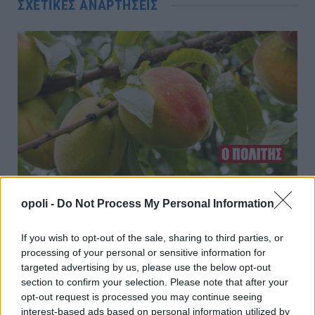
ΣΧΕΤΙΚΈΣ ΑΝΑΡΤΉΣΕΙΣ
opoli -
Do Not Process My Personal Information
Τιμές και παραμορφωμένα στο επίκεντρο
συνάντησης του Αντιδημάρχου Αγρ. Ανάπτυξης με
If you wish to opt-out of the sale, sharing to third parties, or
τον πρόεδρο του Συλλόγου Γεωργών Βέροιας
processing of your personal or sensitive information for
Τετάρτη, 5 Αυγούστου 2026 10:38 ΠΜ
targeted advertising by us, please use the below opt-out
section to confirm your selection. Please note that after your
opt-out request is processed you may continue seeing
interest-based ads based on personal information utilized by