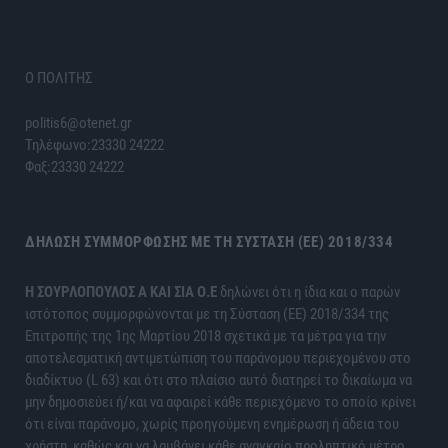
Ο ΠΟΛΙΤΗΣ
politis6@otenet.gr
Τηλέφωνο:23330 24222
Φαξ:23330 24222
ΔΉΛΩΣΗ ΣΥΜΜΌΡΦΩΣΗΣ ΜΕ ΤΗ ΣΎΣΤΑΣΗ (ΕΕ) 2018/334
H ΣΟΥΡΛΟΠΟΥΛΟΣ Α ΚΑΙ ΣΙΑ Ο.Ε
δηλώνει ότι η ίδια και ο παρών
ιστότοπος συμμορφώνονται με τη Σύσταση (ΕΕ) 2018/334 της
Επιτροπής της 1ης Μαρτίου 2018 σχετικά με τα μέτρα για την
αποτελεσματική αντιμετώπιση του παράνομου περιεχομένου στο
διαδίκτυο (L 63) και ότι στο πλαίσιο αυτό διατηρεί το δικαίωμα να
μην δημοσιεύει ή/και να αφαιρεί κάθε περιεχόμενο το οποίο κρίνει
ότι είναι παράνομο, χωρίς προηγούμενη ενημέρωση ή άδεια του
χρήστη, καθώς και να λαμβάνει κάθε αναγκαίο προληπτικό μέτρο