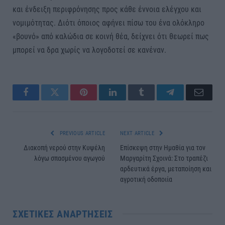
και ένδειξη περιφρόνησης προς κάθε έννοια ελέγχου και
νομιμότητας. Διότι όποιος αφήνει πίσω του ένα ολόκληρο
«βουνό» από καλώδια σε κοινή θέα, δείχνει ότι θεωρεί πως
μπορεί να δρα χωρίς να λογοδοτεί σε κανέναν.
Facebook
Twitter
Pinterest
LinkedIn
Tumblr
Telegram
Email
PREVIOUS ARTICLE
NEXT ARTICLE
Διακοπή νερού στην Κυψέλη
Επίσκεψη στην Ημαθία για τον
λόγω σπασμένου αγωγού
Μαργαρίτη Σχοινά: Στο τραπέζι
αρδευτικά έργα, μεταποίηση και
αγροτική οδοποιία
ΣΧΕΤΙΚΈΣ ΑΝΑΡΤΉΣΕΙΣ