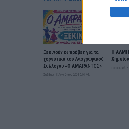
Ξεκινούν οι πρόβες για τα
Η ΑΛΜΗ 
χορευτικά του Λαογραφικού
Χημείο
Συλλόγου «Ο ΑΜΑΡΑΝΤΟΣ»
Παρασκευή, 7
Σάββατο, 8 Αυγούστου 2026 9:01 ΜΜ