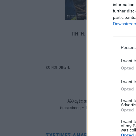
information 
further disc
participants
Downstream 
ΠΗΓΗ:
ΦΩΝΗ ΤΗΣ ΝΑΟΥΣΗΣ
Persona
I want t
ΚΟΙΝΟΠΟΙΗΣΗ.
Opted 
Facebook
Tw
I want t
Opted 
PREVIOUS ARTIC
I want 
Αλλαγές από τη Δευτέρα σε εστίαση κ
Advertis
διασκέδαση – Τι ισχύει για τα πιστοποιητι
Opted 
εμβολιασμ
I want t
of my P
was col
ΣΧΕΤΙΚΈΣ ΑΝΑΡΤΉΣΕΙΣ
Opted 