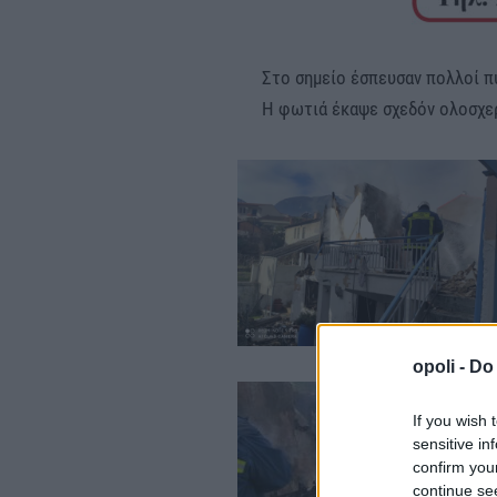
Στο σημείο έσπευσαν πολλοί π
Η φωτιά έκαψε σχεδόν ολοσχερ
opoli -
Do 
If you wish 
sensitive in
confirm you
continue se