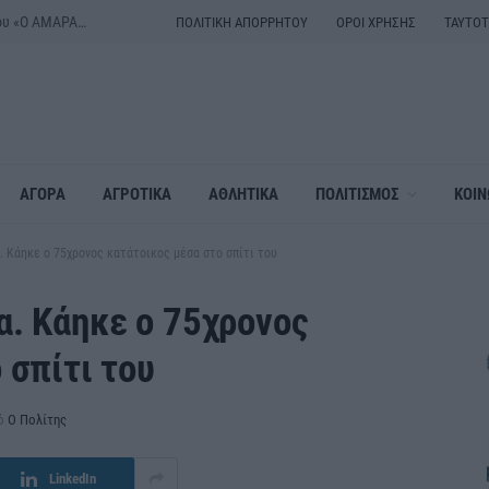
Ξεκινούν οι πρόβες για τα χορευτικά του Λαογραφικού Συλλόγου «Ο ΑΜΑΡΑΝΤΟΣ»
ΠΟΛΙΤΙΚΗ ΑΠΟΡΡΗΤΟΥ
ΟΡΟΙ ΧΡΗΣΗΣ
ΤΑΥΤΟ
ΑΓΟΡΑ
ΑΓΡΟΤΙΚΑ
ΑΘΛΗΤΙΚΑ
ΠΟΛΙΤΙΣΜΟΣ
ΚΟΙΝ
. Κάηκε ο 75χρονος κατάτοικος μέσα στο σπίτι του
α. Κάηκε ο 75χρονος
 σπίτι του
ό
Ο Πολίτης
LinkedIn