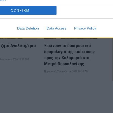
CONFIRM
Data Deletion
Data Access
Privacy Policy
ζητά Αναλυτή/τρια
Ξεκινούν τα δοκιμαστικά
υ
δρομολόγια της επέκτασης
προς την Καλαμαριά στο
 Αυγούστου 2026 11:12 ΠΜ
Μετρό Θεσσαλονίκης
Παρασκευή, 7 Αυγούστου 2026 10:16 ΠΜ