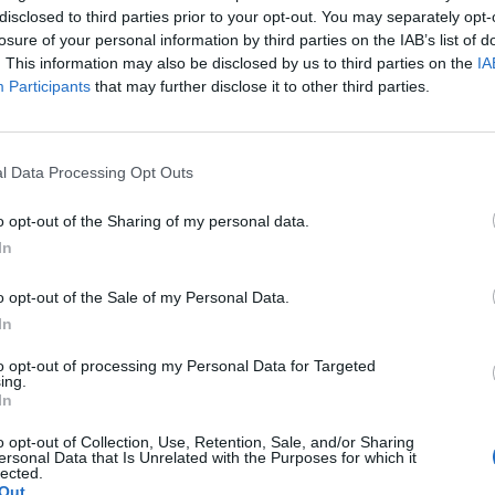
disclosed to third parties prior to your opt-out. You may separately opt-
losure of your personal information by third parties on the IAB’s list of
. This information may also be disclosed by us to third parties on the
IA
Participants
that may further disclose it to other third parties.
l Data Processing Opt Outs
o opt-out of the Sharing of my personal data.
In
itter
Pinterest
LinkedIn
Tumblr
Telegram
Email
o opt-out of the Sale of my Personal Data.
In
LE
NEXT ARTICLE
to opt-out of processing my Personal Data for Targeted
αι
Με 8 μετάλλια και πολλές ελπίδες γύρισε από
ing.
κά
το Λιτόχωρο ο Βικέλας Βέροιας
In
ού
o opt-out of Collection, Use, Retention, Sale, and/or Sharing
ersonal Data that Is Unrelated with the Purposes for which it
lected.
Out