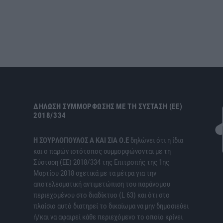
ΔΉΛΩΣΗ ΣΥΜΜΌΡΦΩΣΗΣ ΜΕ ΤΗ ΣΎΣΤΑΣΗ (ΕΕ)
2018/334
H ΣΟΥΡΛΟΠΟΥΛΟΣ Α ΚΑΙ ΣΙΑ Ο.Ε
δηλώνει ότι η ίδια
και ο παρών ιστότοπος συμμορφώνονται με τη
Σύσταση (ΕΕ) 2018/334 της Επιτροπής της 1ης
Μαρτίου 2018 σχετικά με τα μέτρα για την
αποτελεσματική αντιμετώπιση του παράνομου
περιεχομένου στο διαδίκτυο (L 63) και ότι στο
πλαίσιο αυτό διατηρεί το δικαίωμα να μην δημοσιεύει
ή/και να αφαιρεί κάθε περιεχόμενο το οποίο κρίνει