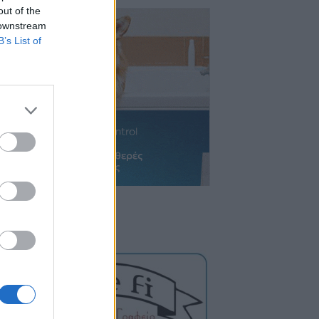
out of the
 downstream
B’s List of