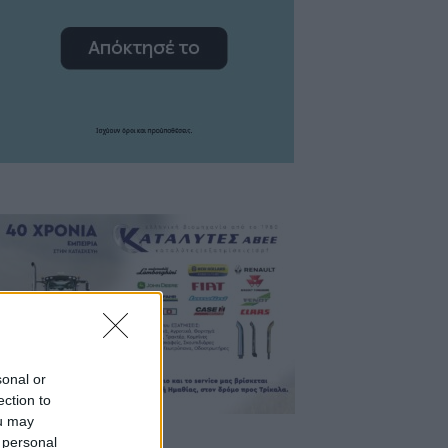
sonal or
ection to
ou may
 personal