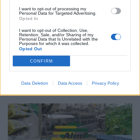
I want to opt-out of processing my
Personal Data for Targeted Advertising.
Opted In
Facebook
Twitter
Pinterest
LinkedIn
Tumblr
Telegram
Email
I want to opt-out of Collection, Use,
Retention, Sale, and/or Sharing of my
Personal Data that Is Unrelated with the
PREVIOUS ARTICLE
NEXT ARTICLE
Purposes for which it was collected.
Opted Out
ΟΠΕΚΑ: Ημέρα πληρωμών για τα
Έρχονται 3 προγράμματα για
επιδόματα Κοινωνικής
νέες και παλιές επιχειρήσεις με
CONFIRM
Αλληλεγγύης σήμερα 30
επιδότηση 45%. Αναλυτικά οι
Νοεμβρίου
προϋποθέσεις
Data Deletion
Data Access
Privacy Policy
ΣΧΕΤΙΚΈΣ ΑΝΑΡΤΉΣΕΙΣ