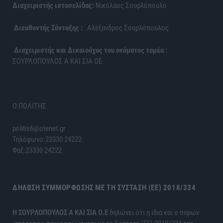
Διαχειριστής ιστοσελίδας:
Νικόλαος Σουρλόπουλο
Διευθυντής Σύνταξης :
Αλέξανδρος Σουρλόπουλος
Διαχειριστής και Δικαιούχος του ονόματος τομέα :
ΣΟΥΡΛΟΠΟΥΛΟΣ Α ΚΑΙ ΣΙΑ ΟΕ
Ο ΠΟΛΙΤΗΣ
politis6@otenet.gr
Τηλέφωνο:23330 24222
Φαξ:23330 24222
ΔΉΛΩΣΗ ΣΥΜΜΌΡΦΩΣΗΣ ΜΕ ΤΗ ΣΎΣΤΑΣΗ (ΕΕ) 2018/334
H ΣΟΥΡΛΟΠΟΥΛΟΣ Α ΚΑΙ ΣΙΑ Ο.Ε
δηλώνει ότι η ίδια και ο παρών