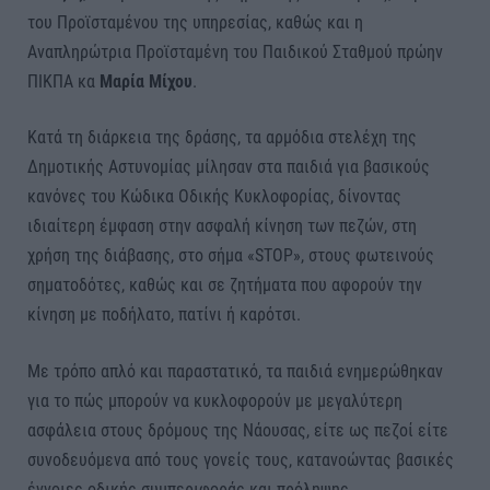
του Προϊσταμένου της υπηρεσίας, καθώς και η
Αναπληρώτρια Προϊσταμένη του Παιδικού Σταθμού πρώην
ΠΙΚΠΑ κα
Μαρία Μίχου
.
Κατά τη διάρκεια της δράσης, τα αρμόδια στελέχη της
Δημοτικής Αστυνομίας μίλησαν στα παιδιά για βασικούς
κανόνες του Κώδικα Οδικής Κυκλοφορίας, δίνοντας
ιδιαίτερη έμφαση στην ασφαλή κίνηση των πεζών, στη
χρήση της διάβασης, στο σήμα «STOP», στους φωτεινούς
σηματοδότες, καθώς και σε ζητήματα που αφορούν την
κίνηση με ποδήλατο, πατίνι ή καρότσι.
Με τρόπο απλό και παραστατικό, τα παιδιά ενημερώθηκαν
για το πώς μπορούν να κυκλοφορούν με μεγαλύτερη
ασφάλεια στους δρόμους της Νάουσας, είτε ως πεζοί είτε
συνοδευόμενα από τους γονείς τους, κατανοώντας βασικές
έννοιες οδικής συμπεριφοράς και πρόληψης.