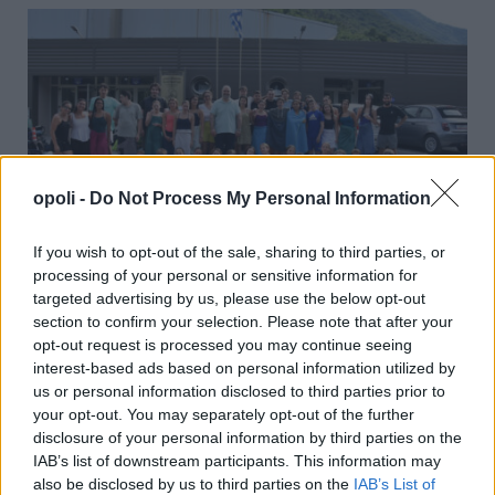
opoli -
Do Not Process My Personal Information
If you wish to opt-out of the sale, sharing to third parties, or
processing of your personal or sensitive information for
Η ομάδα κολύμβησης της Μακάμπι Τελ Αβίβ επέλεξε
targeted advertising by us, please use the below opt-out
τη Νάουσα για την προετοιμασία της
section to confirm your selection. Please note that after your
opt-out request is processed you may continue seeing
Πέμπτη, 16 Ιουλίου 2026 9:36 ΠΜ
interest-based ads based on personal information utilized by
us or personal information disclosed to third parties prior to
your opt-out. You may separately opt-out of the further
disclosure of your personal information by third parties on the
IAB’s list of downstream participants. This information may
also be disclosed by us to third parties on the
IAB’s List of