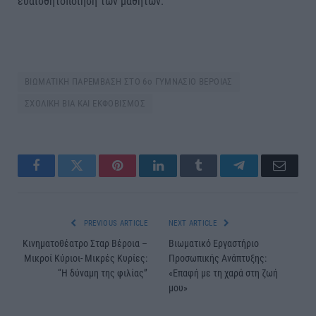
ευαισθητοποίηση των μαθητών.
ΒΙΩΜΑΤΙΚΗ ΠΑΡΕΜΒΑΣΗ ΣΤΟ 6ο ΓΥΜΝΑΣΙΟ ΒΕΡΟΙΑΣ
ΣΧΟΛΙΚΗ ΒΙΑ ΚΑΙ ΕΚΦΟΒΙΣΜΟΣ
Facebook
Twitter
Pinterest
LinkedIn
Tumblr
Telegram
Email
PREVIOUS ARTICLE
NEXT ARTICLE
Κινηματοθέατρο Σταρ Βέροια –
Βιωματικό Εργαστήριο
Μικροί Κύριοι- Μικρές Κυρίες:
Προσωπικής Ανάπτυξης:
“Η δύναμη της φιλίας”
«Επαφή με τη χαρά στη ζωή
μου»