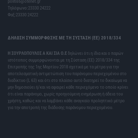
politis6@otenet.gr
Τηλέφωνο:23330 24222
Φαξ:23330 24222
ΔΉΛΩΣΗ ΣΥΜΜΌΡΦΩΣΗΣ ΜΕ ΤΗ ΣΎΣΤΑΣΗ (ΕΕ) 2018/334
H ΣΟΥΡΛΟΠΟΥΛΟΣ Α ΚΑΙ ΣΙΑ Ο.Ε
δηλώνει ότι η ίδια και ο παρών
ιστότοπος συμμορφώνονται με τη Σύσταση (ΕΕ) 2018/334 της
Επιτροπής της 1ης Μαρτίου 2018 σχετικά με τα μέτρα για την
αποτελεσματική αντιμετώπιση του παράνομου περιεχομένου στο
διαδίκτυο (L 63) και ότι στο πλαίσιο αυτό διατηρεί το δικαίωμα να
μην δημοσιεύει ή/και να αφαιρεί κάθε περιεχόμενο το οποίο κρίνει
ότι είναι παράνομο, χωρίς προηγούμενη ενημέρωση ή άδεια του
χρήστη, καθώς και να λαμβάνει κάθε αναγκαίο προληπτικό μέτρο
για την αποτροπή της διάδοσης παράνομου περιεχομένου.