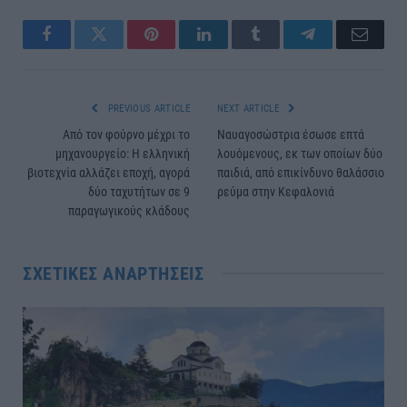
Facebook
Twitter
Pinterest
LinkedIn
Tumblr
Telegram
Email
PREVIOUS ARTICLE
NEXT ARTICLE
Από τον φούρνο μέχρι το
Ναυαγοσώστρια έσωσε επτά
μηχανουργείο: Η ελληνική
λουόμενους, εκ των οποίων δύο
βιοτεχνία αλλάζει εποχή, αγορά
παιδιά, από επικίνδυνο θαλάσσιο
δύο ταχυτήτων σε 9
ρεύμα στην Κεφαλονιά
παραγωγικούς κλάδους
ΣΧΕΤΙΚΈΣ ΑΝΑΡΤΉΣΕΙΣ