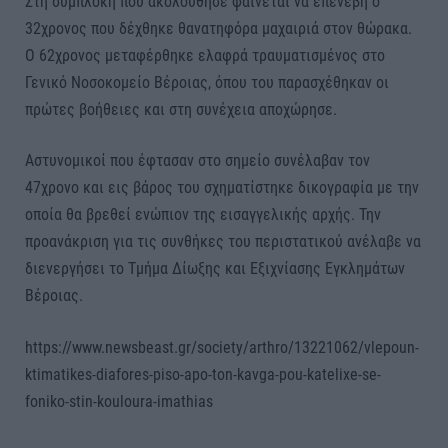
Στη συμπλοκή που ακολούθησε φαίνεται να επενέβη ο
32χρονος που δέχθηκε θανατηφόρα μαχαιριά στον θώρακα.
Ο 62χρονος μεταφέρθηκε ελαφρά τραυματισμένος στο
Γενικό Νοσοκομείο Βέροιας, όπου του παρασχέθηκαν οι
πρώτες βοήθειες και στη συνέχεια αποχώρησε.
Αστυνομικοί που έφτασαν στο σημείο συνέλαβαν τον
47χρονο και εις βάρος του σχηματίστηκε δικογραφία με την
οποία θα βρεθεί ενώπιον της εισαγγελικής αρχής. Την
προανάκριση για τις συνθήκες του περιστατικού ανέλαβε να
διενεργήσει το Τμήμα Δίωξης και Εξιχνίασης Εγκλημάτων
Βέροιας.
https://www.newsbeast.gr/society/arthro/13221062/vlepoun-
ktimatikes-diafores-piso-apo-ton-kavga-pou-katelixe-se-
foniko-stin-kouloura-imathias