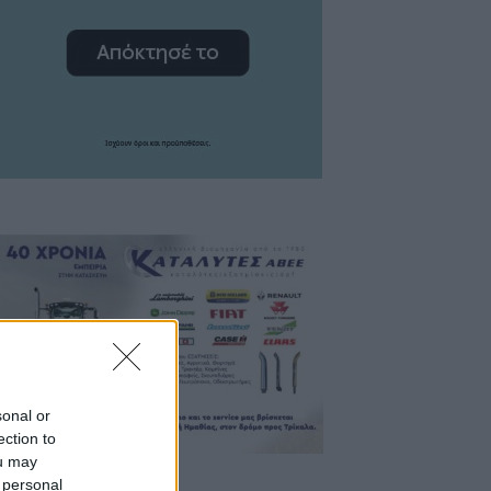
sonal or
ection to
ou may
 personal