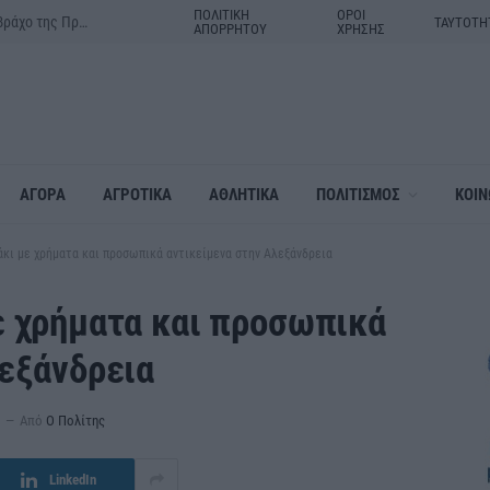
ΠΟΛΙΤΙΚΗ
ΟΡΟΙ
Δράμα:Η γιορτή της Μεταμορφώσεως του Σωτήρος στον ιερό βράχο της Πρασινάδας
ΤΑΥΤΟΤΗ
ΑΠΟΡΡΗΤΟΥ
ΧΡΗΣΗΣ
ΑΓΟΡΑ
ΑΓΡΟΤΙΚΑ
ΑΘΛΗΤΙΚΑ
ΠΟΛΙΤΙΣΜΟΣ
ΚΟΙΝ
κι με χρήματα και προσωπικά αντικείμενα στην Αλεξάνδρεια
ε χρήματα και προσωπικά
λεξάνδρεια
Μ
Από
Ο Πολίτης
LinkedIn