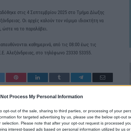
ραδόθηκε στις 4 Σεπτεμβρίου 2025 στο Τμήμα Δίωξης
ξάνδρειας. Οι αρχές καλούν τον νόμιμο ιδιοκτήτη να
, ώστε να το παραλάβει.
απευθύνονται καθημερινά, από τις 08:00 έως τις
.Ε.Ε. Αλεξάνδρειας, στο τηλέφωνο 23330 53355.
itter
Pinterest
LinkedIn
Tumblr
Telegram
Email
Not Process My Personal Information
LE
NEXT ARTICLE
αι
Έναρξη χωριστής συλλογής βιοαποβλήτων και
to opt-out of the sale, sharing to third parties, or processing of your per
ς”
κομποστοποίηση στο Δήμο Αλεξάνδρειας
formation for targeted advertising by us, please use the below opt-out s
r selection. Please note that after your opt-out request is processed y
eing interest-based ads based on personal information utilized by us or