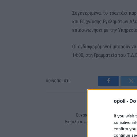
Συγκεκριμένα, το τσαντάκι πα
και Εξιχνίασης Εγκλημάτων Αλε
επικοινωνήσει με την Υπηρεσία
Οι ενδιαφερόμενοι μπορούν να 
14:00, στη Γραμματεία του Τ.Δ
ΚΟΙΝΟΠΟΙΗΣΗ.
Facebook
Tw
opoli -
Do 
PREVIOUS ARTIC
Ευχαριστήριο του Λαογραφικού κ
If you wish 
Εκπολιτιστικού Συλλόγου “Ο Αμάραντο
sensitive in
confirm you
continue se