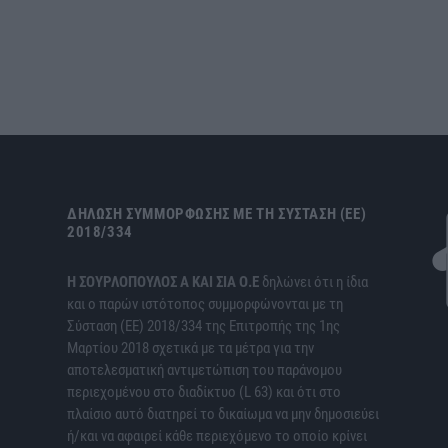
ΔΉΛΩΣΗ ΣΥΜΜΌΡΦΩΣΗΣ ΜΕ ΤΗ ΣΎΣΤΑΣΗ (ΕΕ)
2018/334
H ΣΟΥΡΛΟΠΟΥΛΟΣ Α ΚΑΙ ΣΙΑ Ο.Ε
δηλώνει ότι η ίδια
και ο παρών ιστότοπος συμμορφώνονται με τη
Σύσταση (ΕΕ) 2018/334 της Επιτροπής της 1ης
Μαρτίου 2018 σχετικά με τα μέτρα για την
αποτελεσματική αντιμετώπιση του παράνομου
περιεχομένου στο διαδίκτυο (L 63) και ότι στο
πλαίσιο αυτό διατηρεί το δικαίωμα να μην δημοσιεύει
ή/και να αφαιρεί κάθε περιεχόμενο το οποίο κρίνει