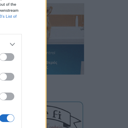
out of the
 downstream
B’s List of