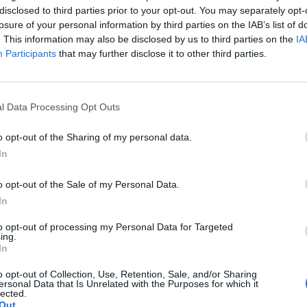
disclosed to third parties prior to your opt-out. You may separately opt-
losure of your personal information by third parties on the IAB’s list of
. This information may also be disclosed by us to third parties on the
IA
Participants
that may further disclose it to other third parties.
l Data Processing Opt Outs
 νερού στην
Πιερία: Νεκρός 33χρονος
o opt-out of the Sharing of my personal data.
λόγω εργασιών στη
δικυκλιστής σε τροχαίο
In
επεξεργασίας
στην Π.Ε.Ο. Θεσ/νίκης –
o opt-out of the Sale of my Personal Data.
 νερού
Κατερίνης
In
υγούστου 2026 7:04 ΜΜ
Τετάρτη, 5 Αυγούστου 2026 6:42 ΜΜ
to opt-out of processing my Personal Data for Targeted
ing.
In
o opt-out of Collection, Use, Retention, Sale, and/or Sharing
ersonal Data that Is Unrelated with the Purposes for which it
lected.
Out