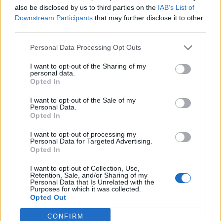
also be disclosed by us to third parties on the
IAB’s List of
Downstream Participants
that may further disclose it to other
third parties.
Personal Data Processing Opt Outs
I want to opt-out of the Sharing of my
personal data.
Opted In
I want to opt-out of the Sale of my
Personal Data.
Opted In
I want to opt-out of processing my
Ενοίκια: Τέλος στις πληρωμές με μετρητά από 1η
Personal Data for Targeted Advertising.
Opted In
Οκτώβρη, οι υποχρεώσεις και οι κυρώσεις που
έρχονται
I want to opt-out of Collection, Use,
Retention, Sale, and/or Sharing of my
Παρασκευή, 31 Ιουλίου 2026 9:45 ΠΜ
Personal Data that Is Unrelated with the
Purposes for which it was collected.
Opted Out
CONFIRM