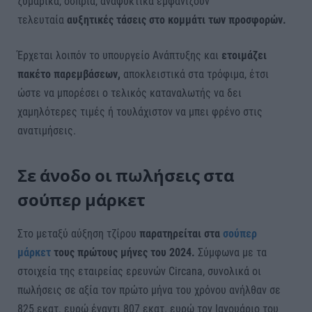
ζυμαρικά, όσπρια, αναψυκτικά εμφανίζουν
τελευταία
αυξητικές τάσεις στο κομμάτι των προσφορών.
Έρχεται λοιπόν το υπουργείο Ανάπτυξης και
ετοιμάζει
πακέτο παρεμβάσεων,
αποκλειστικά στα τρόφιμα, έτσι
ώστε να μπορέσει ο τελικός καταναλωτής να δει
χαμηλότερες τιμές ή τουλάχιστον να μπει φρένο στις
ανατιμήσεις.
Σε άνοδο οι πωλήσεις στα
σούπερ μάρκετ
Στο μεταξύ αύξηση τζίρου
παρατηρείται στα
σούπερ
μάρκετ
τους πρώτους μήνες του 2024.
Σύμφωνα με τα
στοιχεία της εταιρείας ερευνών Circana, συνολικά οι
πωλήσεις σε αξία τον πρώτο μήνα του χρόνου ανήλθαν σε
825 εκατ. ευρώ έναντι 807 εκατ. ευρώ τον Ιανουάριο του