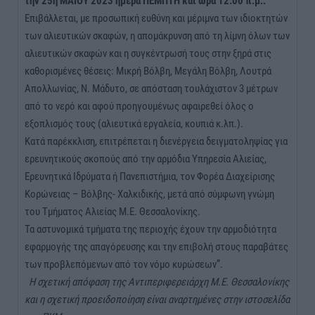
την 25η ΜΑΪΟΥ 2023 ημέρα ΠΕΜΠΤΗ και ώρα 12.00 π.μ..
Επιβάλλεται, με προσωπική ευθύνη και μέριμνα των ιδιοκτητών
των αλιευτικών σκαφών, η απομάκρυνση από τη λίμνη όλων των
αλιευτικών σκαφών και η συγκέντρωσή τους στην ξηρά στις
καθορισμένες θέσεις: Μικρή Βόλβη, Μεγάλη Βόλβη, Λουτρά
Απολλωνίας, Ν. Μάδυτο, σε απόσταση τουλάχιστον 3 μέτρων
από το νερό και αφού προηγουμένως αφαιρεθεί όλος ο
εξοπλισμός τους (αλιευτικά εργαλεία, κουπιά κ.λπ.).
Κατά παρέκκλιση, επιτρέπεται η διενέργεια δειγματοληψίας για
ερευνητικούς σκοπούς από την αρμόδια Υπηρεσία Αλιείας,
Ερευνητικά Ιδρύματα ή Πανεπιστήμια, τον Φορέα Διαχείρισης
Κορώνειας – Βόλβης- Χαλκιδικής, μετά από σύμφωνη γνώμη
του Τμήματος Αλιείας Μ.Ε. Θεσσαλονίκης.
Τα αστυνομικά τμήματα της περιοχής έχουν την αρμοδιότητα
εφαρμογής της απαγόρευσης και την επιβολή στους παραβάτες
των προβλεπόμενων από τον νόμο κυρώσεων”.
Η σχετική απόφαση της Αντιπεριφερειάρχη Μ.Ε. Θεσσαλονίκης
και η σχετική προειδοποίηση είναι αναρτημένες στην ιστοσελίδα