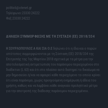
politis6@otenet.gr
Τηλέφωνο:23330 24222
Φαξ:23330 24222
ΔΉΛΩΣΗ ΣΥΜΜΌΡΦΩΣΗΣ ΜΕ ΤΗ ΣΎΣΤΑΣΗ (ΕΕ) 2018/334
H ΣΟΥΡΛΟΠΟΥΛΟΣ Α ΚΑΙ ΣΙΑ Ο.Ε
δηλώνει ότι η ίδια και ο παρών
ιστότοπος συμμορφώνονται με τη Σύσταση (ΕΕ) 2018/334 της
Επιτροπής της 1ης Μαρτίου 2018 σχετικά με τα μέτρα για την
αποτελεσματική αντιμετώπιση του παράνομου περιεχομένου στο
διαδίκτυο (L 63) και ότι στο πλαίσιο αυτό διατηρεί το δικαίωμα να
μην δημοσιεύει ή/και να αφαιρεί κάθε περιεχόμενο το οποίο κρίνει
ότι είναι παράνομο, χωρίς προηγούμενη ενημέρωση ή άδεια του
χρήστη, καθώς και να λαμβάνει κάθε αναγκαίο προληπτικό μέτρο
για την αποτροπή της διάδοσης παράνομου περιεχομένου.