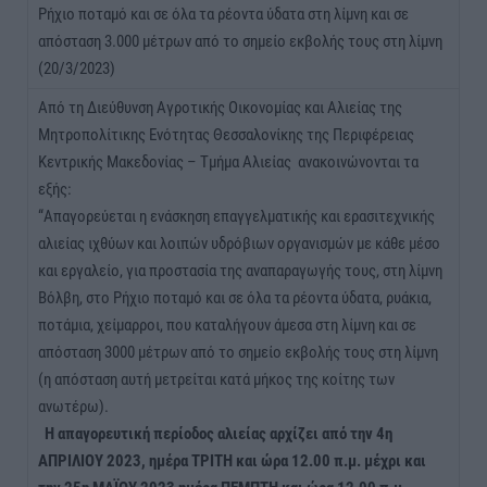
Ρήχιο ποταμό και σε όλα τα ρέοντα ύδατα στη λίμνη και σε
απόσταση 3.000 μέτρων από το σημείο εκβολής τους στη λίμνη
(20/3/2023)
Από τη Διεύθυνση Αγροτικής Οικονομίας και Αλιείας της
Μητροπολίτικης Ενότητας Θεσσαλονίκης της Περιφέρειας
Κεντρικής Μακεδονίας – Τμήμα Αλιείας ανακοινώνονται τα
εξής:
“Απαγορεύεται η ενάσκηση επαγγελματικής και ερασιτεχνικής
αλιείας ιχθύων και λοιπών υδρόβιων οργανισμών με κάθε μέσο
και εργαλείο, για προστασία της αναπαραγωγής τους, στη λίμνη
Βόλβη, στο Ρήχιο ποταμό και σε όλα τα ρέοντα ύδατα, ρυάκια,
ποτάμια, χείμαρροι, που καταλήγουν άμεσα στη λίμνη και σε
απόσταση 3000 μέτρων από το σημείο εκβολής τους στη λίμνη
(η απόσταση αυτή μετρείται κατά μήκος της κοίτης των
ανωτέρω).
Η απαγορευτική περίοδος αλιείας αρχίζει από την 4η
ΑΠΡΙΛΙΟΥ 2023, ημέρα ΤΡΙΤΗ και ώρα 12.00 π.μ. μέχρι και