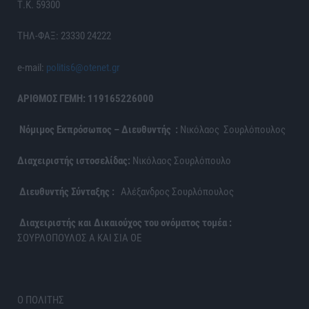
Τ.Κ. 59300
ΤΗΛ-ΦΑΞ: 23330 24222
e-mail:
politis6@otenet.gr
ΑΡΙΘΜΟΣ ΓΕΜΗ: 119165226000
Νόμιμος Εκπρόσωπος – Διευθυντής :
Νικόλαος Σουρλόπουλος
Διαχειριστής ιστοσελίδας:
Νικόλαος Σουρλόπουλο
Διευθυντής Σύνταξης :
Αλέξανδρος Σουρλόπουλος
Διαχειριστής και Δικαιούχος του ονόματος τομέα :
ΣΟΥΡΛΟΠΟΥΛΟΣ Α ΚΑΙ ΣΙΑ ΟΕ
Ο ΠΟΛΙΤΗΣ