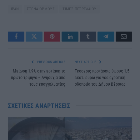
ΙΡΑΝ
ΣΤΕΝΑ ΟΡΜΟΥΖ
ΤΙΜΕΣ ΠΕΤΡΕΛΑΙΟΥ
Facebook
Twitter
Pinterest
LinkedIn
Tumblr
Telegram
Email
PREVIOUS ARTICLE
NEXT ARTICLE
Μείωση 1,9% στην εστίαση το
Τέσσερις προτάσεις ύψους 1,5
πρώτο τρίμηνο – Ανησυχία από
εκατ. ευρώ για νέα αγροτική
τους επαγγελματίες
οδοποιία του Δήμου Βέροιας
ΣΧΕΤΙΚΈΣ ΑΝΑΡΤΉΣΕΙΣ