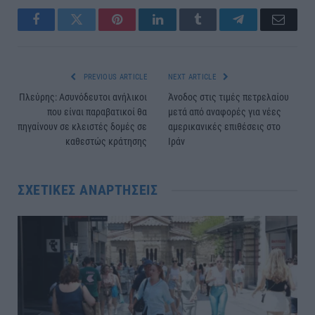
Facebook
Twitter
Pinterest
LinkedIn
Tumblr
Telegram
Email
PREVIOUS ARTICLE
NEXT ARTICLE
Πλεύρης: Ασυνόδευτοι ανήλικοι
Άνοδος στις τιμές πετρελαίου
που είναι παραβατικοί θα
μετά από αναφορές για νέες
πηγαίνουν σε κλειστές δομές σε
αμερικανικές επιθέσεις στο
καθεστώς κράτησης
Ιράν
ΣΧΕΤΙΚΈΣ ΑΝΑΡΤΉΣΕΙΣ