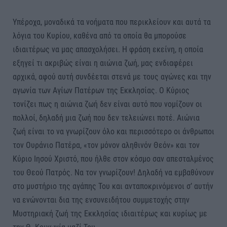
Υπέροχα, μοναδικά τα νοήματα που περικλείουν και αυτά τα
λόγια του Κυρίου, καθένα από τα οποία θα μπορούσε
ιδιαιτέρως να μας απασχολήσει. Η φράση εκείνη, η οποία
εξηγεί τι ακριβώς είναι η αιώνια ζωή, μας ενδιαφέρει
αρχικά, αφού αυτή συνδέεται στενά με τους αγώνες και την
αγωνία των Αγίων Πατέρων της Εκκλησίας. Ο Κύριος
τονίζει πως η αιώνια ζωή δεν είναι αυτό που νομίζουν οι
πολλοί, δηλαδή μια ζωή που δεν τελειώνει ποτέ. Αιώνια
ζωή είναι το να γνωρίζουν όλο και περισσότερο οι άνθρωποι
τον Ουράνιο Πατέρα, «τον μόνον αληθινόν Θεόν» και τον
Κύριο Ιησού Χριστό, που ήλθε στον κόσμο σαν απεσταλμένος
του Θεού Πατρός. Να τον γνωρίζουν! Δηλαδή να εμβαθύνουν
στο μυστήριο της αγάπης Του και ανταποκρινόμενοι σ’ αυτήν
να ενώνονται δια της ενσυνειδήτου συμμετοχής στην
Μυστηριακή ζωή της Εκκλησίας ιδιαιτέρως και κυρίως με