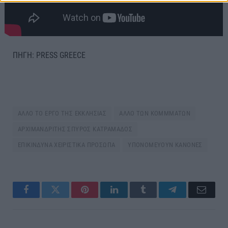
ΠΗΓΗ: PRESS GREECE
ΑΛΛΟ ΤΟ ΕΡΓΟ ΤΗΣ ΕΚΚΛΗΣΙΑΣ
ΑΛΛΟ ΤΩΝ ΚΟΜΜΜΑΤΩΝ
ΑΡΧΙΜΑΝΔΡΙΤΗΣ ΣΠΥΡΟΣ ΚΑΤΡΑΜΑΔΟΣ
ΕΠΙΚΙΝΔΥΝΑ ΧΕΙΡΙΣΤΙΚΑ ΠΡΟΣΩΠΑ
ΥΠΟΝΟΜΕΥΟΥΝ ΚΑΝΟΝΕΣ
Facebook
Twitter
Pinterest
LinkedIn
Tumblr
Telegram
Email