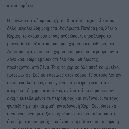
κατασπαράζει.
Η συγκλονιστική προσευχή του Χριστού προχωρεί και σε
άλλα μεγαλειώδη νοήματα. Φανέρωσα, Πατέρα μου, λέει ο
Κύριος, το όνομά σου στους ανθρώπους, αποκάλυψα το
μεγαλείο Σου σ’ αυτούς που μου χάρισες ως μαθητές μου.
Δικοί σου ήταν και τους χάρισες σε μένα και εφάρμοσαν το
λόγο Σου. Τώρα έμαθαν ότι όλα όσα μου έδωσες
προέρχονται από Σένα. Τους τα χάρισα όλα αυτά και εκείνοι
πίστεψαν ότι Εσύ με έστειλες στον κόσμο. Γι’ αυτούς λοιπόν
σε παρακαλώ τώρα, που εγώ σωματικά φεύγω από τον
κόσμο και έρχομαι κοντά Σου, ενώ αυτοί θα παραμείνουν
ακόμη εκτεθειμένοι σε πειρασμούς και κινδύνους, να τους
φυλάξεις με την πατρική παντοδύναμη Χάρη Σου, ώστε να
είναι ενωμένοι μεταξύ τους τόσο σφικτά και αδιάσπαστα,
όσο είμαστε και εμείς, που έχουμε την ίδια ουσία και φύση.