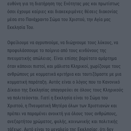
ευθύνη για τη διατήρηση της Ενότητας μας και πρωτίστως
όσοι έχουμε καίριες και διακεκριμένες θέσεις διακονίας
μέσα στο Πανάχραντο Σώμα του Χριστού, την Αγία μας
Εκκλησία Του.
Οφείλουμε να αγρυπνούμε, να διώχνουμε τους λύκους, να
προφυλάσσουμε το ποίμνιο από τους κινδύνους της
πνευματικής απώλειας. Είναι επίσης βαρύτατο αμάρτημα
όταν κάποιοι πιστοί, και μάλιστα Κληρικοί, χωρίζουμε τους
ανθρώπους με κομματικά κριτήρια και ταυτιζόμαστε με μια
κομματική παράταξη. Αυτός είναι ο λόγος που το Κανονικό
Δίκαιο της Εκκλησίας απαγορεύει σε όλους τους Κληρικούς
να πολιτεύονται. Γιατί η Εκκλησία είναι το Σώμα του
Χριστού, η Πνευματική Μητέρα όλων των Χριστιανών και
πρέπει να παραμένει ανοικτή για όλους τους ανθρώπους,
ανεξαρτήτου χρώματος, φυλής, κοινωνικής και πολιτικής
τάξεως. Αυτό είναι το μεγαλείο της Εκκλησίας, ότι δεν