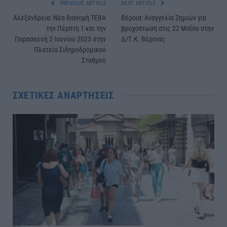
PREVIOUS ARTICLE
NEXT ARTICLE
Αλεξάνδρεια: Νέα διανομή ΤΕΒΑ
Βέροια: Αναγγελία Ζημιών για
την Πέμπτη 1 και την
βροχόπτωση στις 22 Μαΐου στην
Παρασκευή 2 Ιουνίου 2023 στην
Δ/Τ.Κ. Βέροιας
Πλατεία Σιδηροδρομικού
Σταθμού
ΣΧΕΤΙΚΈΣ ΑΝΑΡΤΉΣΕΙΣ