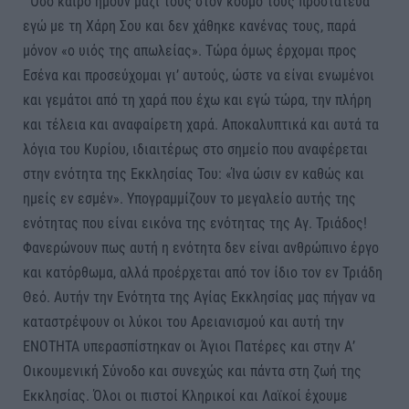
​Όσο καιρό ήμουν μαζί τους στον κόσμο τους προστάτευα
εγώ με τη Χάρη Σου και δεν χάθηκε κανένας τους, παρά
μόνον «ο υιός της απωλείας». Τώρα όμως έρχομαι προς
Εσένα και προσεύχομαι γι’ αυτούς, ώστε να είναι ενωμένοι
και γεμάτοι από τη χαρά που έχω και εγώ τώρα, την πλήρη
και τέλεια και αναφαίρετη χαρά. Αποκαλυπτικά και αυτά τα
λόγια του Κυρίου, ιδιαιτέρως στο σημείο που αναφέρεται
στην ενότητα της Εκκλησίας Του: «Ίνα ώσιν εν καθώς και
ημείς εν εσμέν». Υπογραμμίζουν το μεγαλείο αυτής της
ενότητας που είναι εικόνα της ενότητας της Αγ. Τριάδος!
Φανερώνουν πως αυτή η ενότητα δεν είναι ανθρώπινο έργο
και κατόρθωμα, αλλά προέρχεται από τον ίδιο τον εν Τριάδη
Θεό. Αυτήν την Ενότητα της Αγίας Εκκλησίας μας πήγαν να
καταστρέψουν οι λύκοι του Αρειανισμού και αυτή την
ΕΝΟΤΗΤΑ υπερασπίστηκαν οι Άγιοι Πατέρες και στην Α’
Οικουμενική Σύνοδο και συνεχώς και πάντα στη ζωή της
Εκκλησίας. Όλοι οι πιστοί Κληρικοί και Λαϊκοί έχουμε