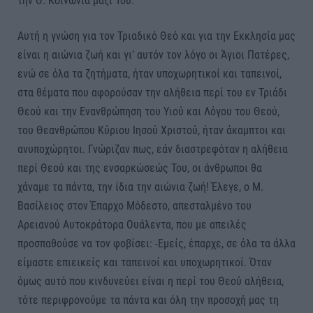
την Θ. Κοινωνία μαζί Του.
Αυτή η γνώση για τον Τριαδικό Θεό και για την Εκκλησία μας
είναι η αιώνια ζωή και γι’ αυτόν τον λόγο οι Άγιοι Πατέρες,
ενώ σε όλα τα ζητήματα, ήταν υποχωρητικοί και ταπεινοί,
στα θέματα που αφορούσαν την αλήθεια περί του εν Τριάδι
Θεού και την Ενανθρώπηση του Υιού και Λόγου του Θεού,
του Θεανθρώπου Κύριου Ιησού Χριστού, ήταν άκαμπτοι και
ανυποχώρητοι. Γνώριζαν πως, εάν διαστρεφόταν η αλήθεια
περί Θεού και της ενσαρκώσεώς Του, οι άνθρωποι θα
χάναμε τα πάντα, την ίδια την αιώνια ζωή! Έλεγε, ο Μ.
Βασίλειος στον Έπαρχο Μόδεστο, απεσταλμένο του
Αρειανού Αυτοκράτορα Ουάλεντα, που με απειλές
προσπαθούσε να τον φοβίσει: -Εμείς, έπαρχε, σε όλα τα άλλα
είμαστε επιεικείς και ταπεινοί και υποχωρητικοί. Όταν
όμως αυτό που κινδυνεύει είναι η περί του Θεού αλήθεια,
τότε περιφρονούμε τα πάντα και όλη την προσοχή μας τη