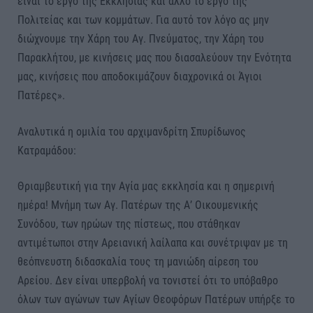
είναι το έργο της Εκκλησίας και άλλο το έργο της
Πολιτείας και των κομμάτων. Για αυτό τον λόγο ας μην
διώχνουμε την Χάρη του Αγ. Πνεύματος, την Χάρη του
Παρακλήτου, με κινήσεις μας που διασαλεύουν την Ενότητα
μας, κινήσεις που αποδοκιμάζουν διαχρονικά οι Άγιοι
Πατέρες».
Αναλυτικά η ομιλία του αρχιμανδρίτη Σπυρίδωνος
Κατραμάδου:
Θριαμβευτική για την Αγία μας εκκλησία και η σημερινή
ημέρα! Μνήμη των Αγ. Πατέρων της Α’ Οικουμενικής
Συνόδου, των ηρώων της πίστεως, που στάθηκαν
αντιμέτωποι στην Αρειανική λαίλαπα και συνέτριψαν με τη
θεόπνευστη διδασκαλία τους τη μανιώδη αίρεση του
Αρείου. Δεν είναι υπερβολή να τονιστεί ότι το υπόβαθρο
όλων των αγώνων των Αγίων Θεοφόρων Πατέρων υπήρξε το