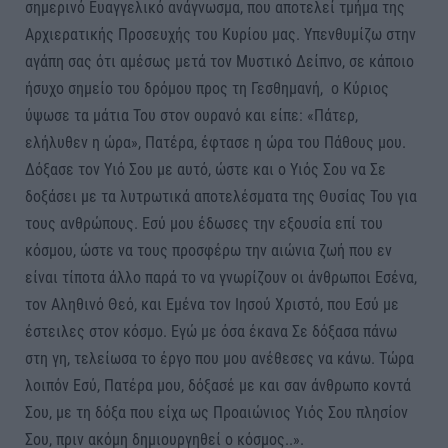
σημερινό Ευαγγελικό ανάγνωσμα, που αποτελεί τμήμα της
Αρχιερατικής Προσευχής του Κυρίου μας. ​Υπενθυμίζω στην
αγάπη σας ότι αμέσως μετά τον Μυστικό Δείπνο, σε κάποιο
ήσυχο σημείο του δρόμου προς τη Γεσθημανή, ο Κύριος
ύψωσε τα μάτια Του στον ουρανό και είπε: «Πάτερ,
ελήλυθεν η ώρα», Πατέρα, έφτασε η ώρα του Πάθους μου.
Δόξασε τον Υιό Σου με αυτό, ώστε και ο Υιός Σου να Σε
δοξάσει με τα λυτρωτικά αποτελέσματα της Θυσίας Του για
τους ανθρώπους. Εσύ μου έδωσες την εξουσία επί του
κόσμου, ώστε να τους προσφέρω την αιώνια ζωή που εν
είναι τίποτα άλλο παρά το να γνωρίζουν οι άνθρωποι Εσένα,
τον Αληθινό Θεό, και Εμένα τον Ιησού Χριστό, που Εσύ με
έστειλες στον κόσμο. Εγώ με όσα έκανα Σε δόξασα πάνω
στη γη, τελείωσα το έργο που μου ανέθεσες να κάνω. Τώρα
λοιπόν Εσύ, Πατέρα μου, δόξασέ με και σαν άνθρωπο κοντά
Σου, με τη δόξα που είχα ως Προαιώνιος Υιός Σου πλησίον
Σου, πριν ακόμη δημιουργηθεί ο κόσμος..».