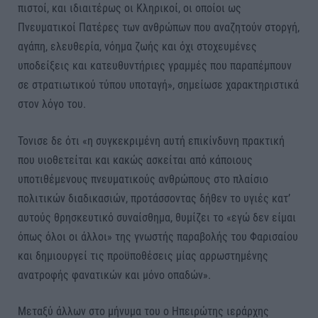
πιστοί, και ιδιαιτέρως οι Κληρικοί, οι οποίοι ως
Πνευματικοί Πατέρες των ανθρώπων που αναζητούν στοργή,
αγάπη, ελευθερία, νόημα ζωής και όχι στοχευμένες
υποδείξεις και κατευθυντήριες γραμμές που παραπέμπουν
σε στρατιωτικού τύπου υποταγή», σημείωσε χαρακτηριστικά
στον λόγο του.
Τονισε δε ότι «η συγκεκριμένη αυτή επικίνδυνη πρακτική
που υιοθετείται και κακώς ασκείται από κάποιους
υποτιθέμενους πνευματικούς ανθρώπους στο πλαίσιο
πολιτικών διαδικασιών, προτάσσοντας δήθεν το υγιές κατ’
αυτούς θρησκευτικό συναίσθημα, θυμίζει το «εγώ δεν είμαι
όπως όλοι οι άλλοι» της γνωστής παραβολής του Φαρισαίου
και δημιουργεί τις προϋποθέσεις μίας αρρωστημένης
ανατροφής φανατικών και μόνο οπαδών».
Μεταξύ άλλων στο μήνυμα του ο Ηπειρώτης ιεράρχης