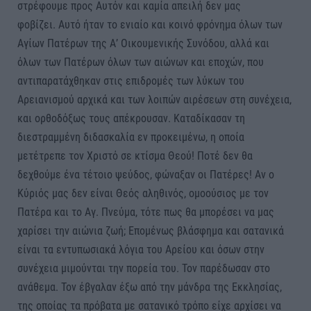
στρέφουμε προς Αυτόν και καμία απειλή δεν μας
φοβίζει. Αυτό ήταν το ενιαίο και κοινό φρόνημα όλων των
Αγίων Πατέρων της Α’ Οικουμενικής Συνόδου, αλλά και
όλων των Πατέρων όλων των αιώνων και εποχών, που
αντιπαρατάχθηκαν στις επιδρομές των λύκων του
Αρειανισμού αρχικά και των λοιπών αιρέσεων στη συνέχεια,
και ορθοδόξως τους απέκρουσαν. Καταδίκασαν τη
διεστραμμένη διδασκαλία εν προκειμένω, η οποία
μετέτρεπε τον Χριστό σε κτίσμα Θεού! Ποτέ δεν θα
δεχθούμε ένα τέτοιο ψεύδος, φώναξαν οι Πατέρες! Αν ο
Κύριός μας δεν είναι Θεός αληθινός, ομοούσιος με τον
Πατέρα και το Αγ. Πνεύμα, τότε πως θα μπορέσει να μας
χαρίσει την αιώνια ζωή; Επομένως βλάσφημα και σατανικά
είναι τα εντυπωσιακά λόγια του Αρείου και όσων στην
συνέχεια μιμούνται την πορεία του. Τον παρέδωσαν στο
ανάθεμα. Τον έβγαλαν έξω από την μάνδρα της Εκκλησίας,
της οποίας τα πρόβατα με σατανικό τρόπο είχε αρχίσει να