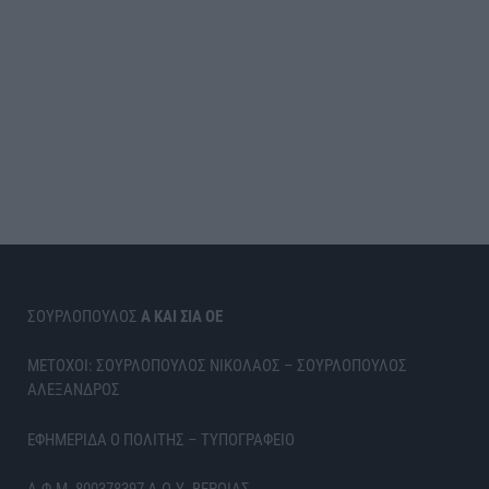
ΣΟΥΡΛΟΠΟΥΛΟΣ
Α ΚΑΙ ΣΙΑ ΟΕ
ΜΕΤΟΧΟΙ: ΣΟΥΡΛΟΠΟΥΛΟΣ ΝΙΚΟΛΑΟΣ – ΣΟΥΡΛΟΠΟΥΛΟΣ
ΑΛΕΞΑΝΔΡΟΣ
ΕΦΗΜΕΡΙΔΑ Ο ΠΟΛΙΤΗΣ – ΤΥΠΟΓΡΑΦΕΙΟ
Α.Φ.Μ. 800378397 Δ.Ο.Υ. ΒΕΡΟΙΑΣ