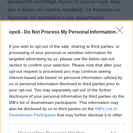
θρησκευτικό συναίσθημα, θυμίζει το «εγώ δεν είμαι όπως
όλοι οι άλλοι» της γνωστής παραβολής του Φαρισαίου και
δημιουργεί τις προϋποθέσεις μίας αρρωστημένης
ανατροφής φανατικών και μόνο οπαδών. ​Επικίνδυνα τέτοια
opoli -
Do Not Process My Personal Information
χειριστικά πρόσωπα που νομίζουν ότι έχουν γνώση επί
παντός επιστητού και την επιβάλλουν με την μορφή της
If you wish to opt-out of the sale, sharing to third parties, or
υπακοής (!!!) στους άλλους για το τι πρέπει κάνουν,
processing of your personal or sensitive information for
κινούνται συνήθως έχοντας εγωιστικά κίνητρα
targeted advertising by us, please use the below opt-out
section to confirm your selection. Please note that after your
αυτοπροβολής και νοοτροπίας, στρεβλώνοντας και
opt-out request is processed you may continue seeing
υπονομεύοντας Κανόνες, Δόγματα και όλες τις άλλες Αξίες,
interest-based ads based on personal information utilized by
τόσο ως προς το μεγάλο δώρο της Ελευθερίας μας έτσι
us or personal information disclosed to third parties prior to
όπως διδάσκει και βιώνει η Εκκλησία, όσο και ως προς τη
your opt-out. You may separately opt-out of the further
disclosure of your personal information by third parties on the
σταθερότητα και τη συνοχή στην Κοινωνία μας του
IAB’s list of downstream participants. This information may
Δημοκρατικού Πολιτεύματος. Μια σταθερότητα και συνοχή
also be disclosed by us to third parties on the
IAB’s List of
που στις μέρες μας διαπιστώνουμε πόσο αναγκαία είναι. ​Εάν
Downstream Participants
that may further disclose it to other
third parties.
εμείς οι Κληρικοί βλέπουμε τα πράγματα μέσα από την
εκκλησιαστική προοπτική, τότε δεν θα διακατεχόμαστε από
Personal Data Processing Opt Outs