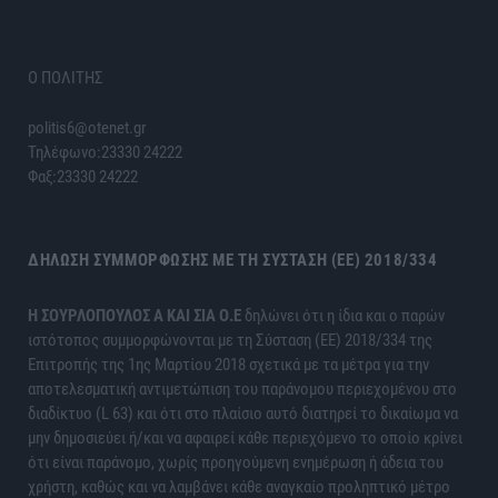
Ο ΠΟΛΙΤΗΣ
politis6@otenet.gr
Τηλέφωνο:23330 24222
Φαξ:23330 24222
ΔΉΛΩΣΗ ΣΥΜΜΌΡΦΩΣΗΣ ΜΕ ΤΗ ΣΎΣΤΑΣΗ (ΕΕ) 2018/334
H ΣΟΥΡΛΟΠΟΥΛΟΣ Α ΚΑΙ ΣΙΑ Ο.Ε
δηλώνει ότι η ίδια και ο παρών
ιστότοπος συμμορφώνονται με τη Σύσταση (ΕΕ) 2018/334 της
Επιτροπής της 1ης Μαρτίου 2018 σχετικά με τα μέτρα για την
αποτελεσματική αντιμετώπιση του παράνομου περιεχομένου στο
διαδίκτυο (L 63) και ότι στο πλαίσιο αυτό διατηρεί το δικαίωμα να
μην δημοσιεύει ή/και να αφαιρεί κάθε περιεχόμενο το οποίο κρίνει
ότι είναι παράνομο, χωρίς προηγούμενη ενημέρωση ή άδεια του
χρήστη, καθώς και να λαμβάνει κάθε αναγκαίο προληπτικό μέτρο