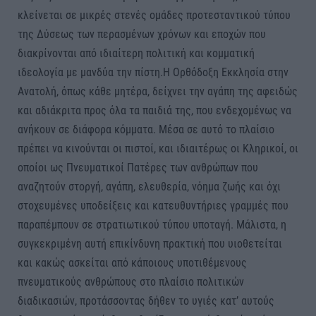
κλείνεται σε μικρές στενές ομάδες προτεσταντικού τύπου
της Δύσεως των περασμένων χρόνων και εποχών που
διακρίνονται από ιδιαίτερη πολιτική και κομματική
ιδεολογία με μανδύα την πίστη.​​Η Ορθόδοξη Εκκλησία στην
Ανατολή, όπως κάθε μητέρα, δείχνει την αγάπη της αφειδώς
και αδιάκριτα προς όλα τα παιδιά της, που ενδεχομένως να
ανήκουν σε διάφορα κόμματα. Μέσα σε αυτό το πλαίσιο
πρέπει να κινούνται οι πιστοί, και ιδιαιτέρως οι Κληρικοί, οι
οποίοι ως Πνευματικοί Πατέρες των ανθρώπων που
αναζητούν στοργή, αγάπη, ελευθερία, νόημα ζωής και όχι
στοχευμένες υποδείξεις και κατευθυντήριες γραμμές που
παραπέμπουν σε στρατιωτικού τύπου υποταγή. ​Μάλιστα, η
συγκεκριμένη αυτή επικίνδυνη πρακτική που υιοθετείται
και κακώς ασκείται από κάποιους υποτιθέμενους
πνευματικούς ανθρώπους στο πλαίσιο πολιτικών
διαδικασιών, προτάσσοντας δήθεν το υγιές κατ’ αυτούς