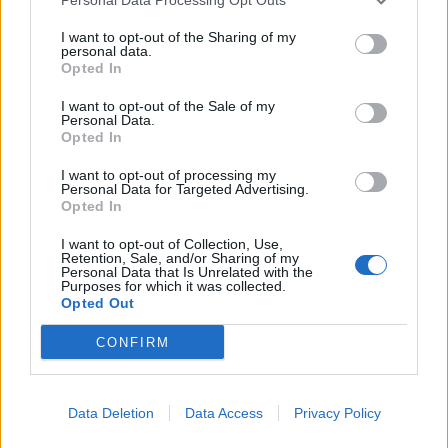
ανασφάλειες και δεν θα χωρίζουμε τα κόμματα σε εχθρικά ή
I want to opt-out of the Sharing of my
φιλικά, όπως και δεν θα εμπλεκόμαστε σε εκλογικά
personal data.
Opted In
διλήμματα. Άλλο είναι το έργο της Εκκλησίας και άλλο το
έργο της Πολιτείας και των κομμάτων. Για αυτό τον λόγο ας
I want to opt-out of the Sale of my
Personal Data.
μην διώχνουμε την Χάρη του Αγ. Πνεύματος, την Χάρη του
Opted In
Παρακλήτου, με κινήσεις μας που διασαλεύουν την Ενότητα
I want to opt-out of processing my
μας, κινήσεις που αποδοκιμάζουν διαχρονικά οι Άγιοι
Personal Data for Targeted Advertising.
Πατέρες.
Opted In
I want to opt-out of Collection, Use,
Δείτε απόσπασμα της ομιλίας:
Retention, Sale, and/or Sharing of my
Personal Data that Is Unrelated with the
Purposes for which it was collected.
Opted Out
CONFIRM
Data Deletion
Data Access
Privacy Policy