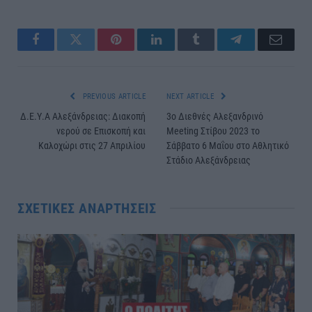
Facebook
Twitter
Pinterest
LinkedIn
Tumblr
Telegram
Email
PREVIOUS ARTICLE
NEXT ARTICLE
Δ.Ε.Υ.Α Αλεξάνδρειας: Διακοπή
3ο Διεθνές Αλεξανδρινό
νερού σε Επισκοπή και
Meeting Στίβου 2023 το
Καλοχώρι στις 27 Απριλίου
Σάββατο 6 Μαΐου στο Αθλητικό
Στάδιο Αλεξάνδρειας
ΣΧΕΤΙΚΈΣ ΑΝΑΡΤΉΣΕΙΣ