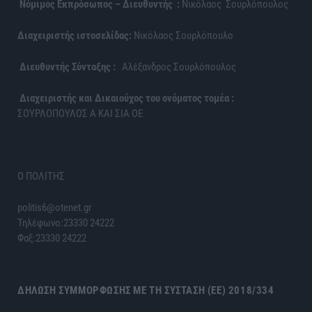
Νόμιμος Εκπρόσωπος – Διευθυντής :
Νικόλαος Σουρλόπουλος
Διαχειριστής ιστοσελίδας:
Νικόλαος Σουρλόπουλο
Διευθυντής Σύνταξης :
Αλέξανδρος Σουρλόπουλος
Διαχειριστής και Δικαιούχος του ονόματος τομέα :
ΣΟΥΡΛΟΠΟΥΛΟΣ Α ΚΑΙ ΣΙΑ ΟΕ
Ο ΠΟΛΙΤΗΣ
politis6@otenet.gr
Τηλέφωνο:23330 24222
Φαξ:23330 24222
ΔΉΛΩΣΗ ΣΥΜΜΌΡΦΩΣΗΣ ΜΕ ΤΗ ΣΎΣΤΑΣΗ (ΕΕ) 2018/334