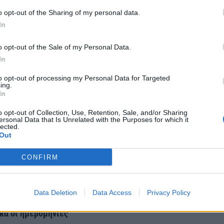
itter
Pinterest
LinkedIn
Tumblr
Telegram
Email
o opt-out of the Sharing of my personal data.
In
LE
NEXT ARTICLE
o opt-out of the Sale of my Personal Data.
ου
Θρακιώτες Πρόσφυγες στον Γιδά
In
to opt-out of processing my Personal Data for Targeted
ing.
In
o opt-out of Collection, Use, Retention, Sale, and/or Sharing
ersonal Data that Is Unrelated with the Purposes for which it
lected.
Out
CONFIRM
ηρώνονται οι
Εορτολόγιο:Ποιος γιορτάζει
ις Σεπτεμβρίου
σήμερα 6 Αυγούστου
Data Deletion
Data Access
Privacy Policy
ικαιούχους-
Πέμπτη, 6 Αυγούστου 2026 9:50 ΠΜ
κά οι ημερομηνίες