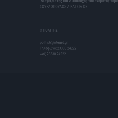
Διαχειριστής και Δικαιούχος του ονόματος τομέ
ΣΟΥΡΛΟΠΟΥΛΟΣ Α ΚΑΙ ΣΙΑ ΟΕ
Ο ΠΟΛΙΤΗΣ
politis6@otenet.gr
Τηλέφωνο:23330 24222
Φαξ:23330 24222