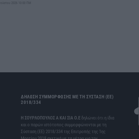
γούστου 2026 10:00 ΠΜ
ΔΉΛΩΣΗ ΣΥΜΜΌΡΦΩΣΗΣ ΜΕ ΤΗ ΣΎΣΤΑΣΗ (ΕΕ)
2018/334
H ΣΟΥΡΛΟΠΟΥΛΟΣ Α ΚΑΙ ΣΙΑ Ο.Ε
δηλώνει ότι η ίδια
και ο παρών ιστότοπος συμμορφώνονται με τη
Σύσταση (ΕΕ) 2018/334 της Επιτροπής της 1ης
Μαρτίου 2018 σχετικά με τα μέτρα για την