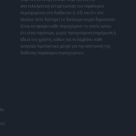
αποτελεσματική αντιμετώπιση του παράνομου
περιεχομένου στο διαδίκτυο (L 63) και ότι στο
πλαίσιο αυτό διατηρεί το δικαίωμα να μην δημοσιεύει
ή/και να αφαιρεί κάθε περιεχόμενο το οποίο κρίνει
ότι είναι παράνομο, χωρίς προηγούμενη ενημέρωση ή
άδεια του χρήστη, καθώς και να λαμβάνει κάθε
αναγκαίο προληπτικό μέτρο για την αποτροπή της
διάδοσης παράνομου περιεχομένου.
λο
λος