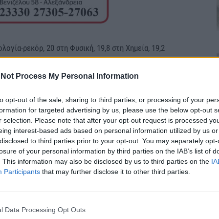
ογία-ρεκόρ, 20 στη Φυσική, 19,8 στη Χημεία, 19,2
ία. Της ευχόμαστε θερμά συγχαρητήρια και καλή
.
Not Process My Personal Information
to opt-out of the sale, sharing to third parties, or processing of your per
formation for targeted advertising by us, please use the below opt-out s
r selection. Please note that after your opt-out request is processed y
eing interest-based ads based on personal information utilized by us or
disclosed to third parties prior to your opt-out. You may separately opt-
losure of your personal information by third parties on the IAB’s list of
. This information may also be disclosed by us to third parties on the
IA
Participants
that may further disclose it to other third parties.
Α ΣΙΔΗΡΟΠΟΥΛΟΥ
l Data Processing Opt Outs