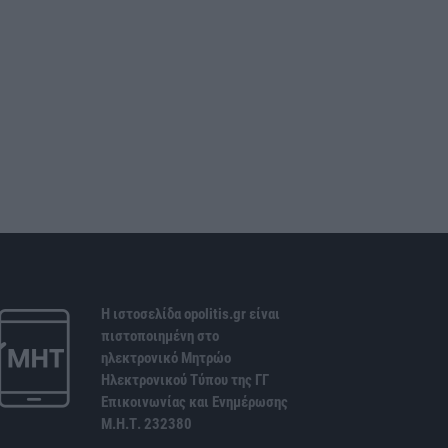
Η ιστοσελίδα opolitis.gr είναι
πιστοποιημένη στο
ηλεκτρονικό Μητρώο
Ηλεκτρονικού Τύπου της ΓΓ
Επικοινωνίας και Ενημέρωσης
Μ.Η.Τ. 232380