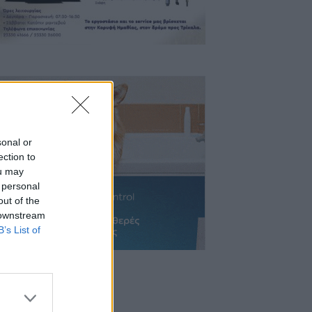
sonal or
ection to
ou may
 personal
out of the
 downstream
B’s List of