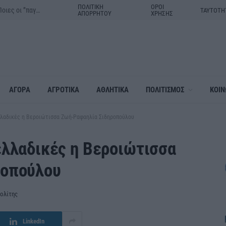
ΠΟΛΙΤΙΚΗ
ΟΡΟΙ
”Τρέχουν” οι θερινές εκπτώσεις:Οδηγός για ασφαλείς αγορές-Ποιες οι ”παγίδες”
ΤΑΥΤΟΤΗ
ΑΠΟΡΡΗΤΟΥ
ΧΡΗΣΗΣ
ΑΓΟΡΑ
ΑΓΡΟΤΙΚΑ
ΑΘΛΗΤΙΚΑ
ΠΟΛΙΤΙΣΜΟΣ
ΚΟΙΝ
λλαδικές η Βεροιώτισσα Ζωή-Ραφαηλία Σιδηροπούλου
ελλαδικές η Βεροιώτισσα
ροπούλου
ολίτης
LinkedIn