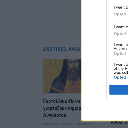
Facebook
Tw
I want t
Opted 
PREVIOUS ARTIC
I want t
Αναγγελία Γάμ
Opted 
I want 
ΣΧΕΤΙΚΈΣ ΑΝΑΡΤΉΣΕΙΣ
Advertis
Opted 
I want t
of my P
was col
Opted 
Εορτολόγιο:Ποιοι
Πότε πλ
γιορτάζουν σήμερα 7
συντάξε
Αυγούστου
στους δ
Αναλυτι
Παρασκευή, 7 Αυγούστου 2026 9:50 ΠΜ