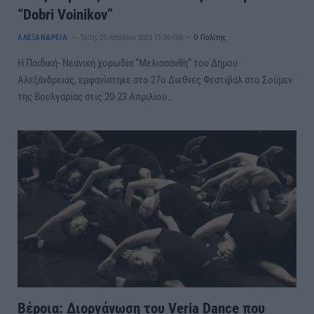
“Dobri Voinikov”
ΑΛΕΞΑΝΔΡΕΙΑ
Τρίτη, 25 Απριλίου 2023 11:06 ΠΜ
Ο Πολίτης
Η Παιδική- Νεανική χορωδία “Μελισσάνθη” του Δήμου
Αλεξάνδρειας, εμφανίστηκε στο 27ο Διεθνές Φεστιβάλ στο Σούμεν
της Βουλγαρίας στις 20-23 Απριλίου…
Βέροια: Διοργάνωση του Veria Dance που