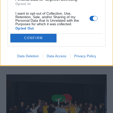
Opted In
I want to opt-out of Collection, Use,
Retention, Sale, and/or Sharing of my
Δημοτικό Ωδείο της ΚΕΠΑ Δήμου Βέροιας-
Personal Data that Is Unrelated with the
Purposes for which it was collected.
Εκπαιδευτικές Δραστηριότητες 2022- 2023
Opted Out
Μελωδίες κατάνυξης
CONFIRM
ΒΕΡΟΙΑ
Παρασκευή, 7 Απριλίου 2023 5:33 ΜΜ
Ο Πολίτης
Μελωδίες κατάνυξης με μουσικά θέματα εμπνευσμένα από την
Data Deletion
Data Access
Privacy Policy
Μεγάλη Εβδομάδα θα παρουσιάσουν οι σπουδαστές του Δημοτικού
Ωδείου της ΚΕΠΑ Δήμου…