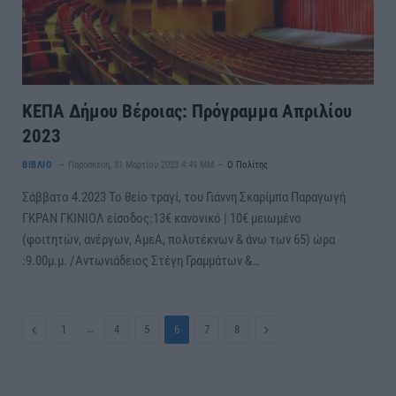
ΚΕΠΑ Δήμου Βέροιας: Πρόγραμμα Απριλίου
2023
ΒΙΒΛΙΟ
Παρασκευή, 31 Μαρτίου 2023 4:49 ΜΜ
Ο Πολίτης
Σάββατο 4.2023 Το θείο τραγί, του Γιάννη Σκαρίμπα Παραγωγή
ΓΚΡΑΝ ΓΚΙΝΙΟΛ είσοδος:13€ κανονικό | 10€ μειωμένο
(φοιτητών, ανέργων, ΑμεΑ, πολυτέκνων & άνω των 65) ώρα
:9.00μ.μ. /Αντωνιάδειος Στέγη Γραμμάτων &…
Previous
…
Next
1
4
5
6
7
8