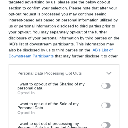
targeted advertising by us, please use the below opt-out
Ευχαριστήριο του Προέδρου της Κοινωφελούς
section to confirm your selection. Please note that after your
Επιχείρησης του Δ. Αλεξάνδρειας κ. Ε. Σταυρή
opt-out request is processed you may continue seeing
interest-based ads based on personal information utilized by
για την προσφορά κορδελών στην Παιδική
us or personal information disclosed to third parties prior to
Χορωδία “Μελισσάνθη”
your opt-out. You may separately opt-out of the further
disclosure of your personal information by third parties on the
ΑΛΕΞΑΝΔΡΕΙΑ
Δευτέρα, 10 Απριλίου 2023 4:55 ΜΜ
Ο Πολίτης
IAB’s list of downstream participants. This information may
Ο Πρόεδρος της Κοινωφελούς Επιχείρησης Δήμου Αλεξάνδρειας,
also be disclosed by us to third parties on the
IAB’s List of
κος Εμμανουήλ Σταυρής ευχαριστεί θερμά το κατάστημα BAMBINO
Downstream Participants
that may further disclose it to other
third parties.
και ιδιαίτερα την κ. Αμαλία…
Personal Data Processing Opt Outs
I want to opt-out of the Sharing of my
personal data.
Opted In
I want to opt-out of the Sale of my
Personal Data.
Opted In
I want to opt-out of processing my
Personal Data for Targeted Advertising.