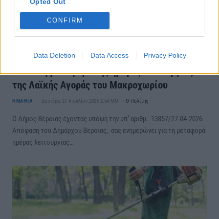
Opted Out
CONFIRM
Data Deletion
Data Access
Privacy Policy
Έκτακτη μεταφορά της ημέρας λειτουργίας
της Λαϊκής Αγοράς του Μακροχωρίου
ΗΜΑΘΙΑ
Δευτέρα, 27 Απριλίου 2026 2:54 ΜΜ
Ο Πολίτης
Ο Δήμος Βέροιας έχοντας υπόψη την υπ’ αριθμ. 13857/27-04-2026
Απόφαση του Δημάρχου Βεροίας, σας ενημερώνει για τη μεταφορά
ημέρας λειτουργίας…