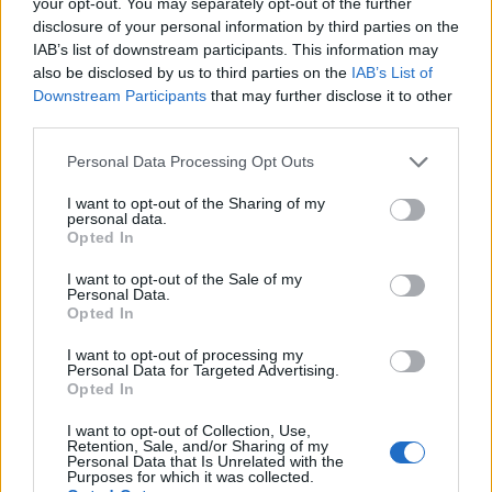
your opt-out. You may separately opt-out of the further
disclosure of your personal information by third parties on the
IAB’s list of downstream participants. This information may
also be disclosed by us to third parties on the
IAB’s List of
Downstream Participants
that may further disclose it to other
third parties.
Personal Data Processing Opt Outs
Συνάντηση εργασίας για αγροτικά ζητήματα
I want to opt-out of the Sharing of my
personal data.
ΗΜΑΘΙΑ
Τρίτη, 5 Μαΐου 2026 10:57 ΠΜ
Ο Πολίτης
Opted In
Συνάντηση εργασίας με τους εκπροσώπους του Αγροτικού
I want to opt-out of the Sale of my
Συλλόγου Γεωργών Βέροιας, τον Σύλλογο Γεωπόνων Νομού
Personal Data.
Opted In
Ημαθίας και υπαλλήλους του Τμήματος Αγροτικής…
I want to opt-out of processing my
Personal Data for Targeted Advertising.
Opted In
I want to opt-out of Collection, Use,
Retention, Sale, and/or Sharing of my
Personal Data that Is Unrelated with the
Purposes for which it was collected.