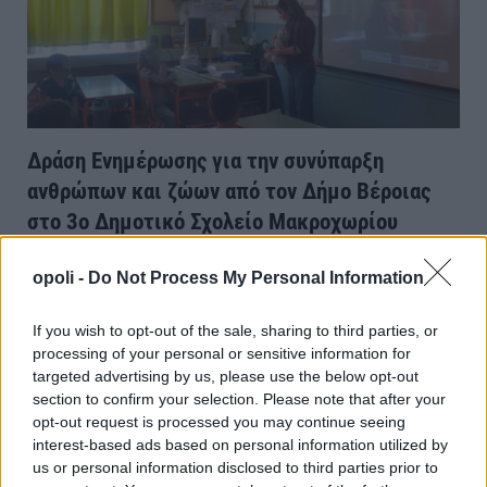
Δράση Ενημέρωσης για την συνύπαρξη
ανθρώπων και ζώων από τον Δήμο Βέροιας
στο 3ο Δημοτικό Σχολείο Μακροχωρίου
ΗΜΑΘΙΑ
Τετάρτη, 6 Μαΐου 2026 11:44 ΠΜ
Ο Πολίτης
opoli -
Do Not Process My Personal Information
Στο πλαίσιο των δράσεων ενημέρωσης και ευαισθητοποίησης, ο
Δήμος Βέροιας, μέσω του Κέντρου Κοινότητας με Παράρτημα Ρομά
If you wish to opt-out of the sale, sharing to third parties, or
και Κέντρο Ένταξης…
processing of your personal or sensitive information for
targeted advertising by us, please use the below opt-out
section to confirm your selection. Please note that after your
opt-out request is processed you may continue seeing
interest-based ads based on personal information utilized by
us or personal information disclosed to third parties prior to