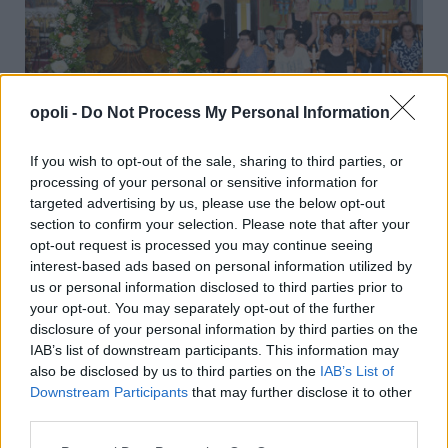
opoli -
Do Not Process My Personal Information
Με λαμπρότητα εορτάστηκε η Μεταμόρφωση του
Σωτήρος στο Λιανοβέργι
If you wish to opt-out of the sale, sharing to third parties, or
processing of your personal or sensitive information for
Παρασκευή, 7 Αυγούστου 2026 9:58 ΠΜ
targeted advertising by us, please use the below opt-out
section to confirm your selection. Please note that after your
opt-out request is processed you may continue seeing
interest-based ads based on personal information utilized by
us or personal information disclosed to third parties prior to
your opt-out. You may separately opt-out of the further
disclosure of your personal information by third parties on the
IAB’s list of downstream participants. This information may
also be disclosed by us to third parties on the
IAB’s List of
Downstream Participants
that may further disclose it to other
third parties.