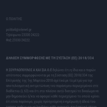
Ο ΠΟΛΙΤΗΣ
politis6@otenet.gr
Τηλέφωνο:23330 24222
Φαξ:23330 24222
ΔΉΛΩΣΗ ΣΥΜΜΌΡΦΩΣΗΣ ΜΕ ΤΗ ΣΎΣΤΑΣΗ (ΕΕ) 2018/334
H ΣΟΥΡΛΟΠΟΥΛΟΣ Α ΚΑΙ ΣΙΑ Ο.Ε
δηλώνει ότι η ίδια και ο παρών
ιστότοπος συμμορφώνονται με τη Σύσταση (ΕΕ) 2018/334 της
Επιτροπής της 1ης Μαρτίου 2018 σχετικά με τα μέτρα για την
αποτελεσματική αντιμετώπιση του παράνομου περιεχομένου στο
διαδίκτυο (L 63) και ότι στο πλαίσιο αυτό διατηρεί το δικαίωμα να
μην δημοσιεύει ή/και να αφαιρεί κάθε περιεχόμενο το οποίο κρίνει
ότι είναι παράνομο, χωρίς προηγούμενη ενημέρωση ή άδεια του
χρήστη, καθώς και να λαμβάνει κάθε αναγκαίο προληπτικό μέτρο