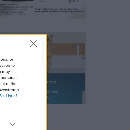
sonal or
ection to
ou may
 personal
out of the
 downstream
B’s List of