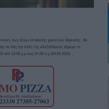
ινώνει, πως λόγω επισκευής φρεατίων ύδρευσης , θα
σης σε όλη την πόλη της Αλεξάνδρειας σήμερα το
 από 23:00 μ.μ εως 01:00 π.μ (04-06-2026) .