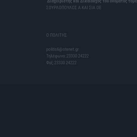
Διαχειριστής και Δικαιούχος του ονόματος τομέ
ΣΟΥΡΛΟΠΟΥΛΟΣ Α ΚΑΙ ΣΙΑ ΟΕ
Ο ΠΟΛΙΤΗΣ
politis6@otenet.gr
Τηλέφωνο:23330 24222
Φαξ:23330 24222