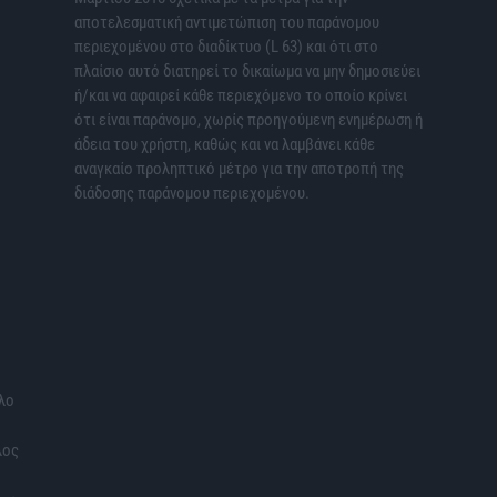
αποτελεσματική αντιμετώπιση του παράνομου
περιεχομένου στο διαδίκτυο (L 63) και ότι στο
πλαίσιο αυτό διατηρεί το δικαίωμα να μην δημοσιεύει
ή/και να αφαιρεί κάθε περιεχόμενο το οποίο κρίνει
ότι είναι παράνομο, χωρίς προηγούμενη ενημέρωση ή
άδεια του χρήστη, καθώς και να λαμβάνει κάθε
αναγκαίο προληπτικό μέτρο για την αποτροπή της
διάδοσης παράνομου περιεχομένου.
λο
λος