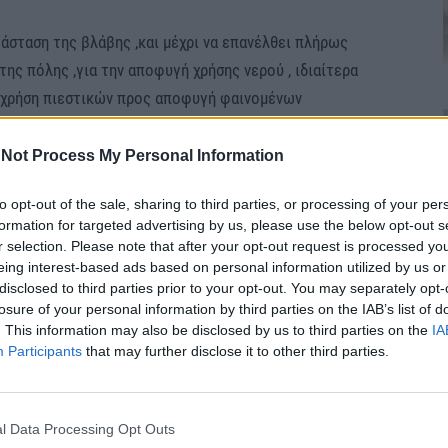
άσταση της βλάβης ,και μέχρι να επανέλθει πλήρως
της πόλης ,για την αποφυγή χρήσης νερού , ιδιαίτερα
 χρήση πιεστικών προς αποφυγή φαινομένων
Not Process My Personal Information
ή σας.
to opt-out of the sale, sharing to third parties, or processing of your per
formation for targeted advertising by us, please use the below opt-out s
r selection. Please note that after your opt-out request is processed y
eing interest-based ads based on personal information utilized by us or
disclosed to third parties prior to your opt-out. You may separately opt-
losure of your personal information by third parties on the IAB’s list of
. This information may also be disclosed by us to third parties on the
IA
Participants
that may further disclose it to other third parties.
l Data Processing Opt Outs