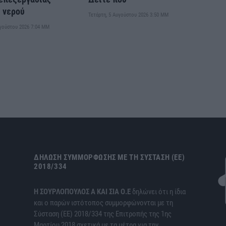
 νερού
Τετάρτη, 5 Αυγούστου 2026 3:50 ΜΜ
υγούστου 2026 7:04 ΜΜ
ΔΉΛΩΣΗ ΣΥΜΜΌΡΦΩΣΗΣ ΜΕ ΤΗ ΣΎΣΤΑΣΗ (ΕΕ)
2018/334
H ΣΟΥΡΛΟΠΟΥΛΟΣ Α ΚΑΙ ΣΙΑ Ο.Ε
δηλώνει ότι η ίδια
και ο παρών ιστότοπος συμμορφώνονται με τη
Σύσταση (ΕΕ) 2018/334 της Επιτροπής της 1ης
Μαρτίου 2018 σχετικά με τα μέτρα για την