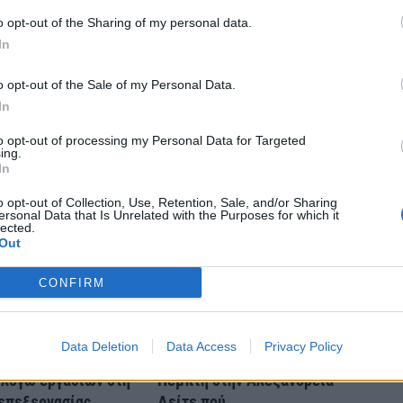
itter
Pinterest
LinkedIn
Tumblr
Telegram
Email
o opt-out of the Sharing of my personal data.
In
LE
NEXT ARTICLE
o opt-out of the Sale of my Personal Data.
δι
Λίνα Τουπεκτσή: Καλαμάτα – Η επόμενη μέρα
In
τη
της γυναικοκτονίας είναι πολιτική υπόθεση
υ»
to opt-out of processing my Personal Data for Targeted
ing.
In
o opt-out of Collection, Use, Retention, Sale, and/or Sharing
ersonal Data that Is Unrelated with the Purposes for which it
lected.
Out
CONFIRM
Data Deletion
Data Access
Privacy Policy
 νερού στην
Διακοπή νερού αύριο
λόγω εργασιών στη
Πέμπτη στην Αλεξάνδρεια –
επεξεργασίας
Δείτε πού