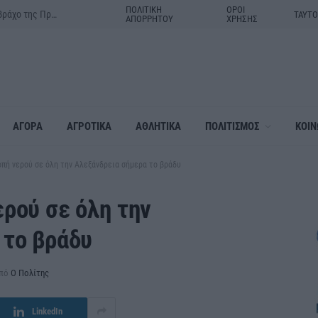
ΠΟΛΙΤΙΚΗ
ΟΡΟΙ
Δράμα:Η γιορτή της Μεταμορφώσεως του Σωτήρος στον ιερό βράχο της Πρασινάδας
ΤΑΥΤ
ΑΠΟΡΡΗΤΟΥ
ΧΡΗΣΗΣ
ΑΓΟΡΑ
ΑΓΡΟΤΙΚΑ
ΑΘΛΗΤΙΚΑ
ΠΟΛΙΤΙΣΜΟΣ
ΚΟΙΝ
πή νερού σε όλη την Αλεξάνδρεια σήμερα το βράδυ
ρού σε όλη την
 το βράδυ
πό
Ο Πολίτης
LinkedIn