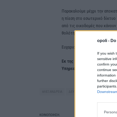
Παρακαλούμε μέχρι την αποκατ
η πίεση στο εσωτερικό δίκτυο 
από τις οικοδομές που κάνουν
θολότητας του νερού .
opoli -
Do 
Ευχαριστούμε για την κατανόησ
If you wish 
sensitive in
Εκ της Τεχνικής
confirm you
Υπηρεσίας της ΔΕΥΑ ΑΛ
continue se
information 
further disc
participants
Downstream 
ΑΛΕΞΑΝΔΡΕΙΑ
ΔΕΥΑΑΛ
ΔΙΑΚΟΠΗ ΝΕΡΟΥ
Persona
ΚΟΙΝΟΠΟΙΗΣΗ.