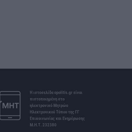
Η ιστοσελίδα opolitis.gr είναι
πιστοποιημένη στο
ηλεκτρονικό Μητρώο
Ηλεκτρονικού Τύπου της ΓΓ
Επικοινωνίας και Ενημέρωσης
Μ.Η.Τ. 232380