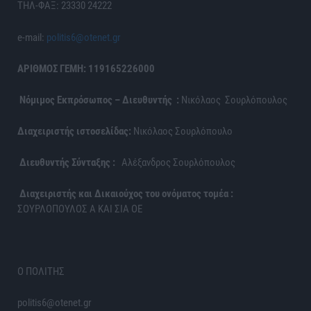
ΤΗΛ-ΦΑΞ: 23330 24222
e-mail:
politis6@otenet.gr
ΑΡΙΘΜΟΣ ΓΕΜΗ: 119165226000
Νόμιμος Εκπρόσωπος – Διευθυντής :
Νικόλαος Σουρλόπουλος
Διαχειριστής ιστοσελίδας:
Νικόλαος Σουρλόπουλο
Διευθυντής Σύνταξης :
Αλέξανδρος Σουρλόπουλος
Διαχειριστής και Δικαιούχος του ονόματος τομέα :
ΣΟΥΡΛΟΠΟΥΛΟΣ Α ΚΑΙ ΣΙΑ ΟΕ
Ο ΠΟΛΙΤΗΣ
politis6@otenet.gr