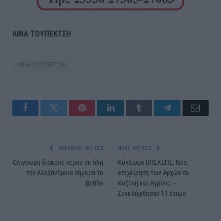
ΛΙΝΑ ΤΟΥΠΕΚΤΣΗ
ΛΙΝΑ ΤΟΥΠΕΚΤΣΗ
Facebook
Twitter
Pinterest
LinkedIn
Tumblr
Telegram
Email
PREVIOUS ARTICLE
NEXT ARTICLE
Ολιγόωρη διακοπή νερού σε όλη
Kύκλωμα ΟΠΕΚΕΠΕ: Νέα
την Αλεξάνδρεια σήμερα το
επιχείρηση των Αρχών σε
βράδυ
Κοζάνη και Αγρίνιο –
Συνελήφθησαν 13 άτομα