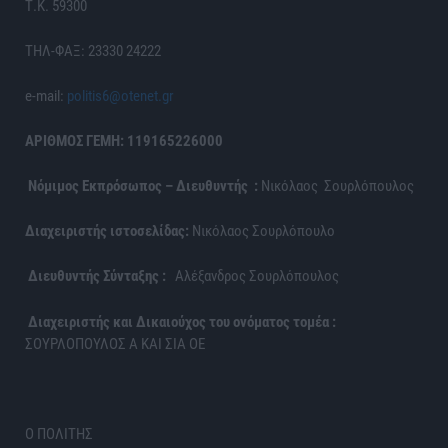
Τ.Κ. 59300
ΤΗΛ-ΦΑΞ: 23330 24222
e-mail:
politis6@otenet.gr
ΑΡΙΘΜΟΣ ΓΕΜΗ: 119165226000
Νόμιμος Εκπρόσωπος – Διευθυντής :
Νικόλαος Σουρλόπουλος
Διαχειριστής ιστοσελίδας:
Νικόλαος Σουρλόπουλο
Διευθυντής Σύνταξης :
Αλέξανδρος Σουρλόπουλος
Διαχειριστής και Δικαιούχος του ονόματος τομέα :
ΣΟΥΡΛΟΠΟΥΛΟΣ Α ΚΑΙ ΣΙΑ ΟΕ
Ο ΠΟΛΙΤΗΣ