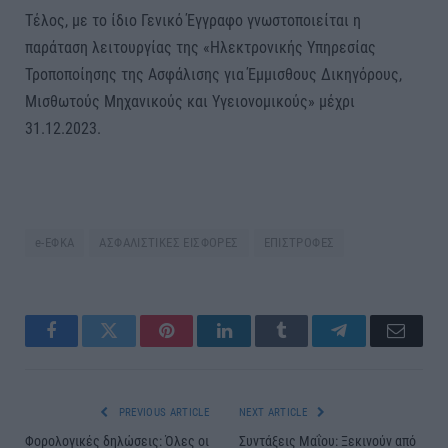
Τέλος, με το ίδιο Γενικό Έγγραφο γνωστοποιείται η
παράταση λειτουργίας της «Ηλεκτρονικής Υπηρεσίας
Τροποποίησης της Ασφάλισης για Έμμισθους Δικηγόρους,
Μισθωτούς Μηχανικούς και Υγειονομικούς» μέχρι
31.12.2023.
e-ΕΦΚΑ
ΑΣΦΑΛΙΣΤΙΚΕΣ ΕΙΣΦΟΡΕΣ
ΕΠΙΣΤΡΟΦΕΣ
Facebook
Twitter
Pinterest
LinkedIn
Tumblr
Telegram
Email
PREVIOUS ARTICLE
NEXT ARTICLE
Φορολογικές δηλώσεις: Όλες οι
Συντάξεις Μαΐου: Ξεκινούν από