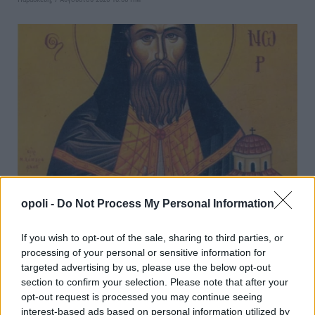
Εορτολόγιο:Ποιοι γιορτάζουν σήμερα 7 Αυγούστου
opoli -
Do Not Process My Personal Information
Παρασκευή, 7 Αυγούστου 2026 9:50 ΠΜ
If you wish to opt-out of the sale, sharing to third parties, or
processing of your personal or sensitive information for
targeted advertising by us, please use the below opt-out
section to confirm your selection. Please note that after your
opt-out request is processed you may continue seeing
interest-based ads based on personal information utilized by