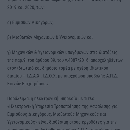
2019 και 2020, των:
α) Εμμίσθων Δικηγόρων,
β) Μισθωτών Μηχανικών & Υγειονομικών και
γ) Μηχανικών & Υγειονομικών υπαγόμενων στις διατάξεις
της παρ.9, του άρθρου 39, του ν.4387/2016, απασχοληθέντων
στον ιδιωτικό και δημόσιο τομέα με σχέση ιδιωτικού
δικαίου – Ι.Δ.Α.Χ., Ι.Δ.Ο.Χ. με υποχρέωση υποβολής Α.Π.Δ.
Κοινών Επιχειρήσεων.
Παράλληλα, η ηλεκτρονική υπηρεσία με τίτλο:
«Ηλεκτρονική Υπηρεσία Τροποποίησης της Ασφάλισης για
Έμμισθους Δικηγόρους, Μισθωτούς Μηχανικούς και
Υγειονομικούς» είναι διαθέσιμη στους εργοδότες για την
τροποποίηση της δηλωθείσας, μέσω Α.Π.Δ., ασφάλισης των