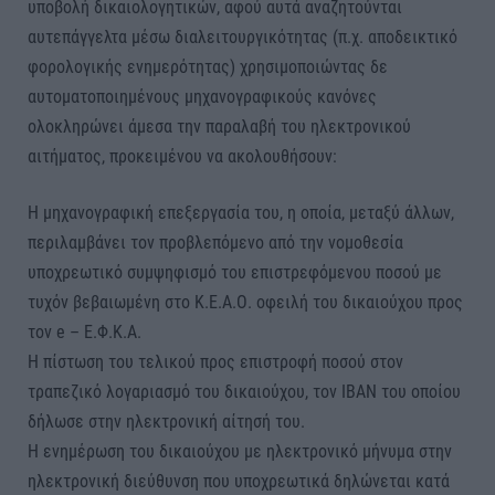
υποβολή δικαιολογητικών, αφού αυτά αναζητούνται
αυτεπάγγελτα μέσω διαλειτουργικότητας (π.χ. αποδεικτικό
φορολογικής ενημερότητας) χρησιμοποιώντας δε
αυτοματοποιημένους μηχανογραφικούς κανόνες
ολοκληρώνει άμεσα την παραλαβή του ηλεκτρονικού
αιτήματος, προκειμένου να ακολουθήσουν:
Η μηχανογραφική επεξεργασία του, η οποία, μεταξύ άλλων,
περιλαμβάνει τον προβλεπόμενο από την νομοθεσία
υποχρεωτικό συμψηφισμό του επιστρεφόμενου ποσού με
τυχόν βεβαιωμένη στο Κ.Ε.Α.Ο. οφειλή του δικαιούχου προς
τον e – Ε.Φ.Κ.Α.
Η πίστωση του τελικού προς επιστροφή ποσού στον
τραπεζικό λογαριασμό του δικαιούχου, τον IBAN του οποίου
δήλωσε στην ηλεκτρονική αίτησή του.
Η ενημέρωση του δικαιούχου με ηλεκτρονικό μήνυμα στην
ηλεκτρονική διεύθυνση που υποχρεωτικά δηλώνεται κατά