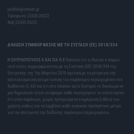
politis6@otenet.gr
Τηλέφωνο:23330 24222
Φαξ:23330 24222
ΔΉΛΩΣΗ ΣΥΜΜΌΡΦΩΣΗΣ ΜΕ ΤΗ ΣΎΣΤΑΣΗ (ΕΕ) 2018/334
H ΣΟΥΡΛΟΠΟΥΛΟΣ Α ΚΑΙ ΣΙΑ Ο.Ε
δηλώνει ότι η ίδια και ο παρών
ιστότοπος συμμορφώνονται με τη Σύσταση (ΕΕ) 2018/334 της
Επιτροπής της 1ης Μαρτίου 2018 σχετικά με τα μέτρα για την
αποτελεσματική αντιμετώπιση του παράνομου περιεχομένου στο
διαδίκτυο (L 63) και ότι στο πλαίσιο αυτό διατηρεί το δικαίωμα να
μην δημοσιεύει ή/και να αφαιρεί κάθε περιεχόμενο το οποίο κρίνει
ότι είναι παράνομο, χωρίς προηγούμενη ενημέρωση ή άδεια του
χρήστη, καθώς και να λαμβάνει κάθε αναγκαίο προληπτικό μέτρο
για την αποτροπή της διάδοσης παράνομου περιεχομένου.