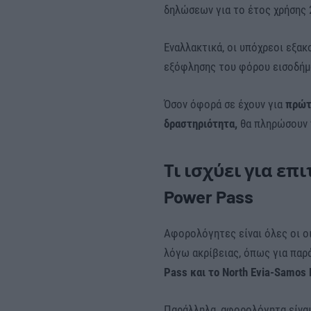
δηλώσεων για το έτος χρήσης 2
Εναλλακτικά, οι υπόχρεοι εξα
εξόφλησης του φόρου εισοδή
Όσον όφορά σε έχουν για
πρώτ
δραστηριότητα,
θα πληρώσουν
Τι ισχύει για επι
Power Pass
Αφορολόγητες είναι όλες οι ο
λόγω ακρίβειας, όπως για παρ
Pass και το North Evia-Samos 
Παράλληλα, αφορολόγητα είναι