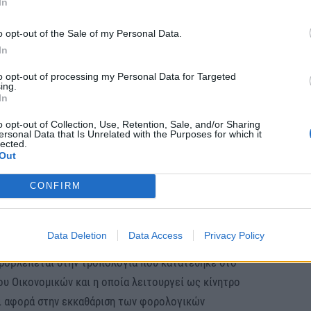
In
ός τους με ηλεκτρονικές αποδείξεις.
o opt-out of the Sale of my Personal Data.
In
 μείωση κατά 30% στα
τεκμήρια διαβίωσης
για
ει το 65ο έτος τους ηλικίας του.
to opt-out of processing my Personal Data for Targeted
ing.
In
η του φόρου εισοδήματος
o opt-out of Collection, Use, Retention, Sale, and/or Sharing
ersonal Data that Is Unrelated with the Purposes for which it
lected.
Out
κερδίσουν οι φορολογούμενοι που θα επιλέξουν να
CONFIRM
 Ιουλίου 2023, τον φόρο εισοδήματος που θα
 της φορολογικής δήλωσης.
Data Deletion
Data Access
Privacy Policy
προβλέπεται στην τροπολογία που κατατέθηκε στο
υ Οικονομικών και η οποία λειτουργεί ως κίνητρο
ι αφορά στην εκκαθάριση των φορολογικών