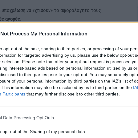
ν υποχρέωση να «χτίσουν» το αφορολόγητο τους
ές αγορές.
Not Process My Personal Information
ερ. β΄ της παρ. 6 του άρθρου 15 και την παρ. 4 του
το απαιτούμενο ποσό δαπανών με ηλεκτρονικά μέσα
to opt-out of the sale, sharing to third parties, or processing of your per
 έτος ορίζεται σε ποσοστό τριάντα τοις εκατό
formation for targeted advertising by us, please use the below opt-out s
ματος, που προκύπτει στην ημεδαπή ή/και στην
r selection. Please note that after your opt-out request is processed y
eing interest-based ads based on personal information utilized by us or
ισθωτή εργασία και συντάξεις, από επιχειρηματική
disclosed to third parties prior to your opt-out. You may separately opt-
περιουσία και μέχρι είκοσι χιλιάδες (20.000) ευρώ
losure of your personal information by third parties on the IAB’s list of
. This information may also be disclosed by us to third parties on the
IA
Participants
that may further disclose it to other third parties.
ύμενοι που έχουν συμπληρώσει το 70ό έτος της
ατοικούν μόνιμα σε χωριά με πληθυσμό έως 500
l Data Processing Opt Outs
θυσμό κάτω των 3.100 κατοίκων.
o opt-out of the Sharing of my personal data.
τουριστικές περιοχές τότε, απαλλάσσονται από την