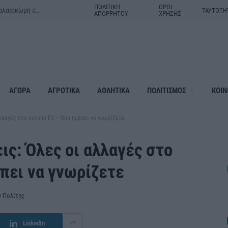
ΠΟΛΙΤΙΚΗ
ΟΡΟΙ
Μητέρα και γιος τα θύματα του τροχαίου δυστυχήματος στην Παλαιοκώμη στις Σέρρες
ΤΑΥΤΟΤΗ
ΑΠΟΡΡΗΤΟΥ
ΧΡΗΣΗΣ
ΑΓΟΡΑ
ΑΓΡΟΤΙΚΑ
ΑΘΛΗΤΙΚΑ
ΠΟΛΙΤΙΣΜΟΣ
ΚΟΙΝ
λλαγές στο έντυπο Ε3 – Όσα πρέπει να γνωρίζετε
ς: Όλες οι αλλαγές στο
πει να γνωρίζετε
 Πολίτης
LinkedIn