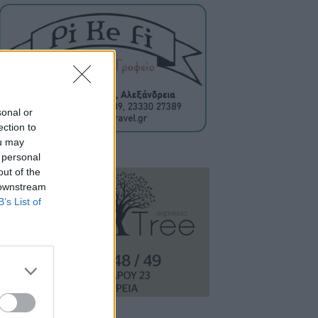
sonal or
ection to
ou may
 personal
out of the
 downstream
B’s List of