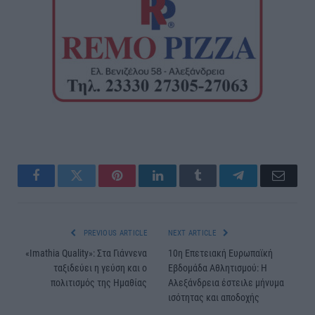
Facebook
Twitter
Pinterest
LinkedIn
Tumblr
Telegram
Email
PREVIOUS ARTICLE
NEXT ARTICLE
«Imathia Quality»: Στα Γιάννενα
10η Επετειακή Ευρωπαϊκή
ταξιδεύει η γεύση και ο
Εβδομάδα Αθλητισμού: Η
πολιτισμός της Ημαθίας
Αλεξάνδρεια έστειλε μήνυμα
ισότητας και αποδοχής