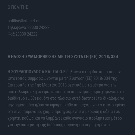
Ο ΠΟΛΙΤΗΣ
politis6@otenet.gr
Τηλέφωνο:23330 24222
Φαξ:23330 24222
ΔΉΛΩΣΗ ΣΥΜΜΌΡΦΩΣΗΣ ΜΕ ΤΗ ΣΎΣΤΑΣΗ (ΕΕ) 2018/334
H ΣΟΥΡΛΟΠΟΥΛΟΣ Α ΚΑΙ ΣΙΑ Ο.Ε
δηλώνει ότι η ίδια και ο παρών
ιστότοπος συμμορφώνονται με τη Σύσταση (ΕΕ) 2018/334 της
Επιτροπής της 1ης Μαρτίου 2018 σχετικά με τα μέτρα για την
αποτελεσματική αντιμετώπιση του παράνομου περιεχομένου στο
διαδίκτυο (L 63) και ότι στο πλαίσιο αυτό διατηρεί το δικαίωμα να
μην δημοσιεύει ή/και να αφαιρεί κάθε περιεχόμενο το οποίο κρίνει
ότι είναι παράνομο, χωρίς προηγούμενη ενημέρωση ή άδεια του
χρήστη, καθώς και να λαμβάνει κάθε αναγκαίο προληπτικό μέτρο
για την αποτροπή της διάδοσης παράνομου περιεχομένου.