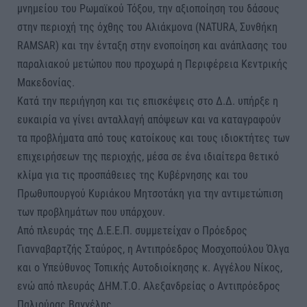
μνημείου του Ρωμαϊκού Τόξου, την αξιοποίηση του δάσους
στην περιοχή της όχθης του Αλιάκμονα (NATURA, Συνθήκη
RAMSAR) και την ένταξη στην ενοποίηση και ανάπλασης του
παραλιακού μετώπου που προχωρά η Περιφέρεια Κεντρικής
Μακεδονίας.
Κατά την περιήγηση και τις επισκέψεις στο Δ.Δ. υπήρξε η
ευκαιρία να γίνει ανταλλαγή απόψεων και να καταγραφούν
τα προβλήματα από τους κατοίκους και τους ιδιοκτήτες των
επιχειρήσεων της περιοχής, μέσα σε ένα ιδιαίτερα θετικό
κλίμα για τις προσπάθειες της Κυβέρνησης και του
Πρωθυπουργού Κυριάκου Μητσοτάκη για την αντιμετώπιση
των προβλημάτων που υπάρχουν.
Από πλευράς της Δ.Ε.Ε.Π. συμμετείχαν ο Πρόεδρος
Γιανναβαρτζής Σταύρος, η Αντιπρόεδρος Μοσχοπούλου Όλγα
και ο Υπεύθυνος Τοπικής Αυτοδιοίκησης κ. Αγγέλου Νίκος,
ενώ από πλευράς ΔΗΜ.Τ.Ο. Αλεξανδρείας ο Αντιπρόεδρος
Παλιούρας Βαγγέλης.