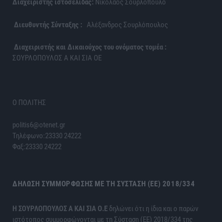
Διαχειριστής ιστοσελίδας:
Νικόλαος Σουρλόπουλο
Διευθυντής Σύνταξης :
Αλέξανδρος Σουρλόπουλος
Διαχειριστής και Δικαιούχος του ονόματος τομέα :
ΣΟΥΡΛΟΠΟΥΛΟΣ Α ΚΑΙ ΣΙΑ ΟΕ
Ο ΠΟΛΙΤΗΣ
politis6@otenet.gr
Τηλέφωνο:23330 24222
Φαξ:23330 24222
ΔΉΛΩΣΗ ΣΥΜΜΌΡΦΩΣΗΣ ΜΕ ΤΗ ΣΎΣΤΑΣΗ (ΕΕ) 2018/334
H ΣΟΥΡΛΟΠΟΥΛΟΣ Α ΚΑΙ ΣΙΑ Ο.Ε
δηλώνει ότι η ίδια και ο παρών
ιστότοπος συμμορφώνονται με τη Σύσταση (ΕΕ) 2018/334 της