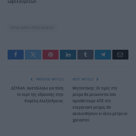
ωφελούμενων.
ΠΡΟΣΛΗΨΗ ΠΡΟΣΩΠΙΚΟΥ
Facebook
Twitter
Pinterest
LinkedIn
Tumblr
Telegram
Email
PREVIOUS ARTICLE
NEXT ARTICLE
ΔΕΥΑΑΛ: Ακατάλληλο για πόση
Μητσοτάκης: Οι τιμές στο
το νερό της ύδρευσης στην
ρεύμα θα μειώνονται όσο
Κυψέλη Αλεξάνδρειας
προσθέτουμε ΑΠΕ στο
ενεργειακό μείγμα, θα
ακολουθήσουν κι άλλα μέτρα αν
χρειαστεί