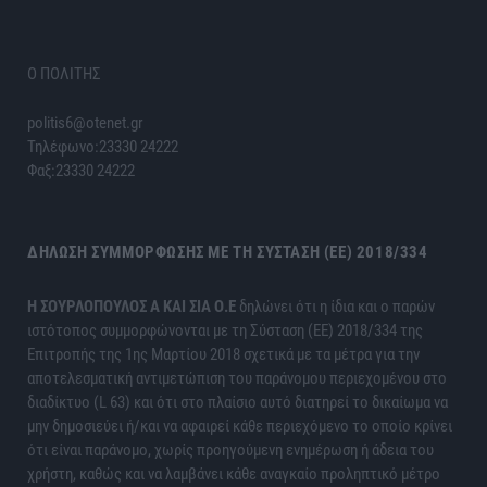
Ο ΠΟΛΙΤΗΣ
politis6@otenet.gr
Τηλέφωνο:23330 24222
Φαξ:23330 24222
ΔΉΛΩΣΗ ΣΥΜΜΌΡΦΩΣΗΣ ΜΕ ΤΗ ΣΎΣΤΑΣΗ (ΕΕ) 2018/334
H ΣΟΥΡΛΟΠΟΥΛΟΣ Α ΚΑΙ ΣΙΑ Ο.Ε
δηλώνει ότι η ίδια και ο παρών
ιστότοπος συμμορφώνονται με τη Σύσταση (ΕΕ) 2018/334 της
Επιτροπής της 1ης Μαρτίου 2018 σχετικά με τα μέτρα για την
αποτελεσματική αντιμετώπιση του παράνομου περιεχομένου στο
διαδίκτυο (L 63) και ότι στο πλαίσιο αυτό διατηρεί το δικαίωμα να
μην δημοσιεύει ή/και να αφαιρεί κάθε περιεχόμενο το οποίο κρίνει
ότι είναι παράνομο, χωρίς προηγούμενη ενημέρωση ή άδεια του
χρήστη, καθώς και να λαμβάνει κάθε αναγκαίο προληπτικό μέτρο