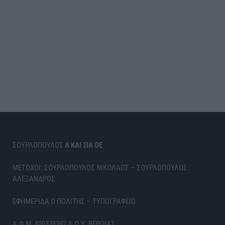
ΣΟΥΡΛΟΠΟΥΛΟΣ
Α ΚΑΙ ΣΙΑ ΟΕ
ΜΕΤΟΧΟΙ: ΣΟΥΡΛΟΠΟΥΛΟΣ ΝΙΚΟΛΑΟΣ – ΣΟΥΡΛΟΠΟΥΛΟΣ
ΑΛΕΞΑΝΔΡΟΣ
ΕΦΗΜΕΡΙΔΑ Ο ΠΟΛΙΤΗΣ – ΤΥΠΟΓΡΑΦΕΙΟ
Α.Φ.Μ. 800378397 Δ.Ο.Υ. ΒΕΡΟΙΑΣ