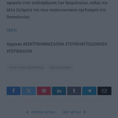
αφορούν στην αναδιάρθρωση των δρομολογίων, καθώς και
άλλα ζητήματα του νέου συγκοινωνιακού σχεδιασμού στη
Θεσσαλονίκη.
ΠΗΓΗ
#pgnews #ΚΕΝΤΡΙΚΗΜΑΚΕΔΟΝΙΑ #ΤΟΠΙΚΗΑΥΤΟΔΙΟΙΚΗΣΗ
#ΠΕΡΙΒΑΛΛΟΝ
ΗΛΕΚΤΡΙΚΑ ΛΕΩΦΟΡΕΙΑ
ΘΕΣΣΑΛΟΝΙΚΗ
Facebook
Twitter
Pinterest
LinkedIn
Tumblr
Telegram
Email
PREVIOUS ARTICLE
NEXT ARTICLE