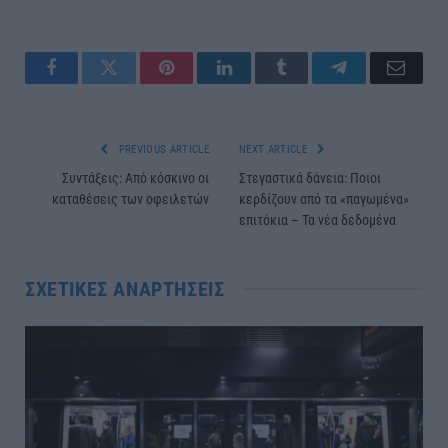
Facebook
Twitter
Pinterest
LinkedIn
Tumblr
Telegram
Email
PREVIOUS ARTICLE
NEXT ARTICLE
Συντάξεις: Από κόσκινο οι
Στεγαστικά δάνεια: Ποιοι
καταθέσεις των οφειλετών
κερδίζουν από τα «παγωμένα»
επιτόκια – Τα νέα δεδομένα
ΣΧΕΤΙΚΈΣ ΑΝΑΡΤΉΣΕΙΣ