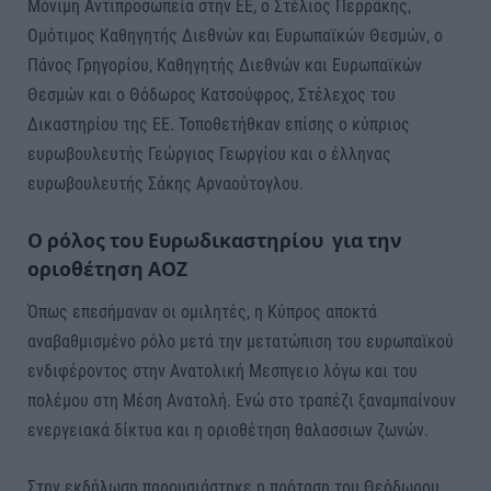
Μόνιμη Αντιπροσωπεία στην ΕΕ, ο Στέλιος Περράκης,
Ομότιμος Καθηγητής Διεθνών και Ευρωπαϊκών Θεσμών, ο
Πάνος Γρηγορίου, Καθηγητής Διεθνών και Ευρωπαϊκών
Θεσμών και ο Θόδωρος Κατσούφρος, Στέλεχος του
Δικαστηρίου της ΕΕ. Τοποθετήθκαν επίσης ο κύπριος
ευρωβουλευτής Γεώργιος Γεωργίου και ο έλληνας
ευρωβουλευτής Σάκης Αρναούτογλου.
Ο ρόλος του Ευρωδικαστηρίου για την
οριοθέτηση ΑΟΖ
Όπως επεσήμαναν οι ομιλητές, η Κύπρος αποκτά
αναβαθμισμένο ρόλο μετά την μετατώπιση του ευρωπαϊκού
ενδιφέροντος στην Ανατολική Μεσπγειο λόγω και του
πολέμου στη Μέση Ανατολή. Ενώ στο τραπέζι ξαναμπαίνουν
ενεργειακά δίκτυα και η οριοθέτηση θαλασσιων ζωνών.
Στην εκδήλωση παρουσιάστηκε η πρόταση του Θεόδωρου