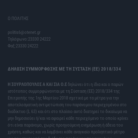
Ο ΠΟΛΙΤΗΣ
politis6@otenet.gr
Τηλέφωνο:23330 24222
Φαξ:23330 24222
ΔΉΛΩΣΗ ΣΥΜΜΌΡΦΩΣΗΣ ΜΕ ΤΗ ΣΎΣΤΑΣΗ (ΕΕ) 2018/334
H ΣΟΥΡΛΟΠΟΥΛΟΣ Α ΚΑΙ ΣΙΑ Ο.Ε
δηλώνει ότι η ίδια και ο παρών
ιστότοπος συμμορφώνονται με τη Σύσταση (ΕΕ) 2018/334 της
Επιτροπής της 1ης Μαρτίου 2018 σχετικά με τα μέτρα για την
αποτελεσματική αντιμετώπιση του παράνομου περιεχομένου στο
διαδίκτυο (L 63) και ότι στο πλαίσιο αυτό διατηρεί το δικαίωμα να
μην δημοσιεύει ή/και να αφαιρεί κάθε περιεχόμενο το οποίο κρίνει
ότι είναι παράνομο, χωρίς προηγούμενη ενημέρωση ή άδεια του
χρήστη, καθώς και να λαμβάνει κάθε αναγκαίο προληπτικό μέτρο