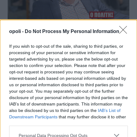
opoli -
Do Not Process My Personal Information
Β. Κωνσταντινόπουλος: Δήμος Αιγών – Η μεγάλη
ευκαιρία να ενώσουμε την Ιστορία με την ανάπτυξη
If you wish to opt-out of the sale, sharing to third parties, or
Παρασκευή, 31 Ιουλίου 2026 9:11 ΠΜ
processing of your personal or sensitive information for
targeted advertising by us, please use the below opt-out
section to confirm your selection. Please note that after your
opt-out request is processed you may continue seeing
interest-based ads based on personal information utilized by
us or personal information disclosed to third parties prior to
your opt-out. You may separately opt-out of the further
disclosure of your personal information by third parties on the
IAB’s list of downstream participants. This information may
also be disclosed by us to third parties on the
IAB’s List of
Downstream Participants
that may further disclose it to other
third parties.
Personal Data Processing Opt Outs