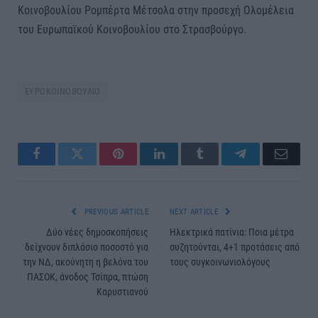
Κοινοβουλίου Ρομπέρτα Μέτσολα στην προσεχή Ολομέλεια
του Ευρωπαϊκού Κοινοβουλίου στο Στρασβούργο.
ΕΥΡΩΚΟΙΝΟΒΟΥΛΙΟ
Facebook
Twitter
Pinterest
LinkedIn
Tumblr
Telegram
Email
PREVIOUS ARTICLE
NEXT ARTICLE
Δύο νέες δημοσκοπήσεις
Ηλεκτρικά πατίνια: Ποια μέτρα
δείχνουν διπλάσιο ποσοστό για
συζητούνται, 4+1 προτάσεις από
την ΝΔ, ακούνητη η βελόνα του
τους συγκοινωνιολόγους
ΠΑΣΟΚ, άνοδος Τσίπρα, πτώση
Καρυστιανού