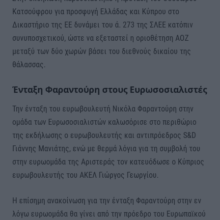
Κατσούφρου για προσφυγή Ελλάδας και Κύπρου στο
Δικαστήριο της ΕΕ δυνάμει του ά. 273 της ΣΛΕΕ κατόπιν
συνυποσχετικού, ώστε να εξεταστεί η οριοθέτηση ΑΟΖ
μεταξύ των δύο χωρών βάσει του διεθνούς δικαίου της
θάλασσας.
Ένταξη Φαραντούρη στους Ευρωσοσιαλιστές
Την ένταξη του ευρωβουλευτή Νικόλα Φαραντούρη στην
ομάδα των Ευρωσοσιαλιστών καλωσόρισε στο περιθώριο
της εκδήλωσης ο ευρωβουλευτής και αντιπρόεδρος S&D
Γιάννης Μανιάτης, ενώ με θερμά λόγια για τη συμβολή του
στην ευρωομάδα της Αριστεράς τον κατευόδωσε ο Κύπριος
ευρωβουλευτής του ΑΚΕΛ Γιώργος Γεωργίου.
Η επίσημη ανακοίνωση για την ένταξη Φαραντούρη στην εν
λόγω ευρωομάδα θα γίνει από την πρόεδρο του Ευρωπαϊκού