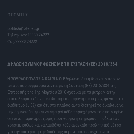
Ο ΠΟΛΙΤΗΣ
politis6@otenet.gr
Τηλέφωνο:23330 24222
Φαξ:23330 24222
ΔΉΛΩΣΗ ΣΥΜΜΌΡΦΩΣΗΣ ΜΕ ΤΗ ΣΎΣΤΑΣΗ (ΕΕ) 2018/334
H ΣΟΥΡΛΟΠΟΥΛΟΣ Α ΚΑΙ ΣΙΑ Ο.Ε
δηλώνει ότι η ίδια και ο παρών
ιστότοπος συμμορφώνονται με τη Σύσταση (ΕΕ) 2018/334 της
Επιτροπής της 1ης Μαρτίου 2018 σχετικά με τα μέτρα για την
αποτελεσματική αντιμετώπιση του παράνομου περιεχομένου στο
διαδίκτυο (L 63) και ότι στο πλαίσιο αυτό διατηρεί το δικαίωμα να
μην δημοσιεύει ή/και να αφαιρεί κάθε περιεχόμενο το οποίο κρίνει
ότι είναι παράνομο, χωρίς προηγούμενη ενημέρωση ή άδεια του
χρήστη, καθώς και να λαμβάνει κάθε αναγκαίο προληπτικό μέτρο
για την αποτροπή της διάδοσης παράνομου περιεχομένου.