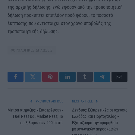
της αρχικής δήλωσης, ενώ εφόσον από την τροποποιητική
δήλωση προκύπτει επιπλέον ποσό φόρου, το ποσοστό
έκπτωσης που αντιστοιχεί στον χρόνο υποβολής της
τροποποιητικής δήλωσης.
ΦΟΡΟΛΟΓΙΚΕΣ ΔΗΛΩΣΕΙΣ
Facebook
Twitter
Pinterest
LinkedIn
Tumblr
Telegram
Email
PREVIOUS ARTICLE
NEXT ARTICLE
Μέτρα στήριξης: «Επιστρέφουν»
Δένδιας: Εξαιρετικές οι σχέσεις
Fuel Pass και Market Pass; Το
Ελλάδας και Πορτογαλίας –
«μαξιλάρι» των 200 εκατ.
Εξετάζουμε την προμήθεια
μεταγωγικών αεροσκαφών