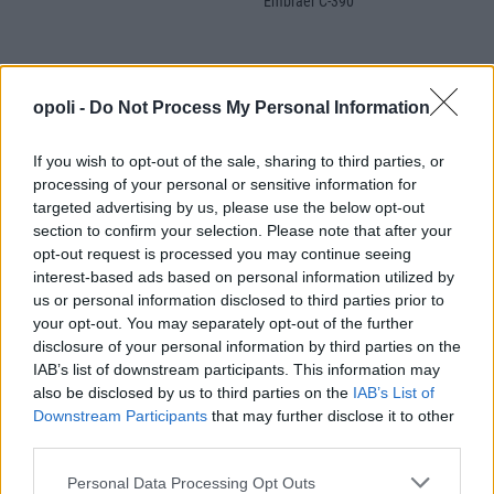
Embraer C-390
ΣΧΕΤΙΚΈΣ ΑΝΑΡΤΉΣΕΙΣ
opoli -
Do Not Process My Personal Information
If you wish to opt-out of the sale, sharing to third parties, or
processing of your personal or sensitive information for
targeted advertising by us, please use the below opt-out
section to confirm your selection. Please note that after your
opt-out request is processed you may continue seeing
interest-based ads based on personal information utilized by
us or personal information disclosed to third parties prior to
your opt-out. You may separately opt-out of the further
disclosure of your personal information by third parties on the
IAB’s list of downstream participants. This information may
”Τρέχουν” οι θερινές εκπτώσεις:Οδηγός για
also be disclosed by us to third parties on the
IAB’s List of
Downstream Participants
that may further disclose it to other
ασφαλείς αγορές-Ποιες οι ”παγίδες”
third parties.
Παρασκευή, 7 Αυγούστου 2026 10:06 ΠΜ
Personal Data Processing Opt Outs