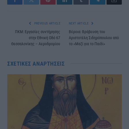
Facebook
Twitter
Pinterest
LinkedIn
Tumblr
Telegram
Email
PREVIOUS ARTICLE
NEXT ARTICLE
ΠΚΜ: Εργασίες συντήρησης
Βέροια: Βράβευση του
στην Εθνική Οδό 67
Αριστοτέλη Σιδηρόπουλου από
Θεσσαλονίκης – Αεροδρομίου
το «Μαζί για το Παιδί»
ΣΧΕΤΙΚΈΣ ΑΝΑΡΤΉΣΕΙΣ