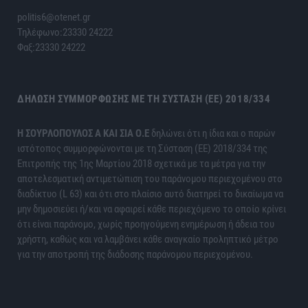
politis6@otenet.gr
Τηλέφωνο:23330 24222
Φαξ:23330 24222
ΔΉΛΩΣΗ ΣΥΜΜΌΡΦΩΣΗΣ ΜΕ ΤΗ ΣΎΣΤΑΣΗ (ΕΕ) 2018/334
H ΣΟΥΡΛΟΠΟΥΛΟΣ Α ΚΑΙ ΣΙΑ Ο.Ε
δηλώνει ότι η ίδια και ο παρών
ιστότοπος συμμορφώνονται με τη Σύσταση (ΕΕ) 2018/334 της
Επιτροπής της 1ης Μαρτίου 2018 σχετικά με τα μέτρα για την
αποτελεσματική αντιμετώπιση του παράνομου περιεχομένου στο
διαδίκτυο (L 63) και ότι στο πλαίσιο αυτό διατηρεί το δικαίωμα να
μην δημοσιεύει ή/και να αφαιρεί κάθε περιεχόμενο το οποίο κρίνει
ότι είναι παράνομο, χωρίς προηγούμενη ενημέρωση ή άδεια του
χρήστη, καθώς και να λαμβάνει κάθε αναγκαίο προληπτικό μέτρο
για την αποτροπή της διάδοσης παράνομου περιεχομένου.