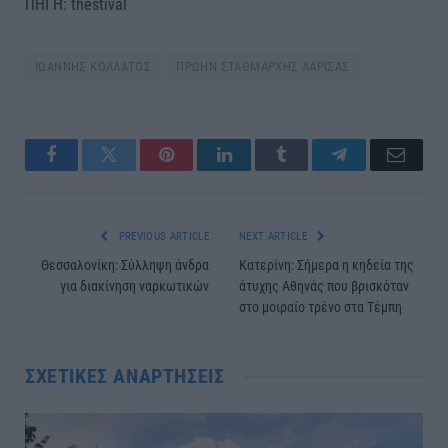
ΠΗΓΗ: thestival
ΙΩΑΝΝΗΣ ΚΟΛΛΑΤΟΣ
ΠΡΩΗΝ ΣΤΑΘΜΑΡΧΗΣ ΛΑΡΙΣΑΣ
Facebook
Twitter
Pinterest
LinkedIn
Tumblr
Telegram
Email
PREVIOUS ARTICLE
NEXT ARTICLE
Θεσσαλονίκη: Σύλληψη άνδρα
Κατερίνη: Σήμερα η κηδεία της
για διακίνηση ναρκωτικών
άτυχης Αθηνάς που βρισκόταν
στο μοιραίο τρένο στα Τέμπη
ΣΧΕΤΙΚΈΣ ΑΝΑΡΤΉΣΕΙΣ