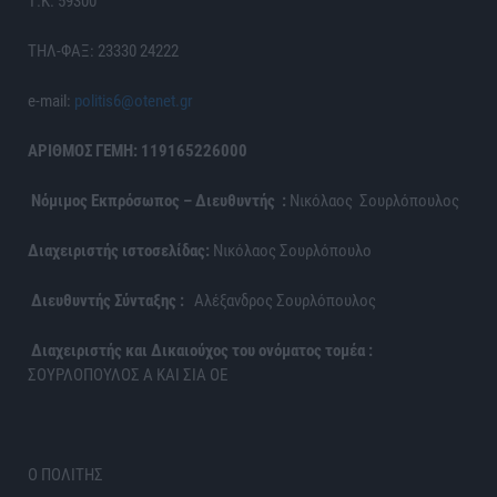
Τ.Κ. 59300
ΤΗΛ-ΦΑΞ: 23330 24222
e-mail:
politis6@otenet.gr
ΑΡΙΘΜΟΣ ΓΕΜΗ: 119165226000
Νόμιμος Εκπρόσωπος – Διευθυντής :
Νικόλαος Σουρλόπουλος
Διαχειριστής ιστοσελίδας:
Νικόλαος Σουρλόπουλο
Διευθυντής Σύνταξης :
Αλέξανδρος Σουρλόπουλος
Διαχειριστής και Δικαιούχος του ονόματος τομέα :
ΣΟΥΡΛΟΠΟΥΛΟΣ Α ΚΑΙ ΣΙΑ ΟΕ
Ο ΠΟΛΙΤΗΣ