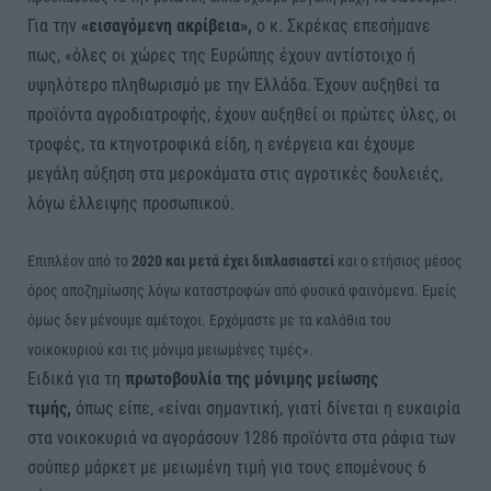
Για την
«εισαγόμενη ακρίβεια»,
ο κ. Σκρέκας επεσήμανε
πως, «όλες οι χώρες της Ευρώπης έχουν αντίστοιχο ή
υψηλότερο πληθωρισμό με την Ελλάδα. Έχουν αυξηθεί τα
προϊόντα αγροδιατροφής, έχουν αυξηθεί οι πρώτες ύλες, οι
τροφές, τα κτηνοτροφικά είδη, η ενέργεια και έχουμε
μεγάλη αύξηση στα μεροκάματα στις αγροτικές δουλειές,
λόγω έλλειψης προσωπικού.
Επιπλέον από το
2020 και μετά έχει διπλασιαστεί
και ο ετήσιος μέσος
όρος αποζημίωσης λόγω καταστροφών από φυσικά φαινόμενα. Εμείς
όμως δεν μένουμε αμέτοχοι. Ερχόμαστε με τα καλάθια του
νοικοκυριού και τις μόνιμα μειωμένες τιμές».
Ειδικά για τη
πρωτοβουλία της μόνιμης μείωσης
τιμής,
όπως είπε, «είναι σημαντική, γιατί δίνεται η ευκαιρία
στα νοικοκυριά να αγοράσουν 1286 προϊόντα στα ράφια των
σούπερ μάρκετ με μειωμένη τιμή για τους επομένους 6