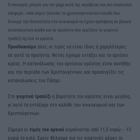
Ο υπουργός μίλησε για την μάχη κατά της ακρίβειας και πιο αναλυτικά
ανέφερε: «Από αύριο ξεκινάει το χριστουγεννιάτικο καλάθι που
δίνουμε την δυνατότητα στα νοικοκυριά να έχουν πρόσβαση σε βασικά
καταναλωτικά αγαθά και σε προϊόντα που γεμίζουν το γιορτινό
τραπέζι πχ όλα τα κρέατα.
Προσδοκούμε
όλες οι τιμές να είναι ίδιες ή χαμηλότερες
σε αυτά τα προϊόντα. Φέτος έχουμε εντάξει και το αρνίσιο
κρέας. Η κατανάλωσης του αρνίσιου κρέατος είναι συνήθης
και την περίοδο των Χριστουγέννων, και προσεγγίζει τις
καταναλώσεις του Πάσχα.
Στο
γιορτινό τραπέζι
η βαρύτητα του κρέατος είναι μεγάλη,
γι΄αυτό τα εντάξαμε στο καλάθι του νοικοκυριού και των
Χριστούγεννων.
Σήμερα οι
τιμές του αρνιού
κυμαίνονται από 11,5 ευρώ – 13
ευρώ το κιλό. Εμείς θέλουμε για τις γιορτινές μέρες οι