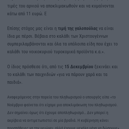
τιμές του αρνιού να αποκλιμακωθούν και να κυμαίνονται
κάτω από 11 ευρώ. Ε
Επίσης στόχος μας είναι η
τιμή της γαλοπούλας
να είναι
ίδια με πέρσι. Βέβαια στο καλάθι των Χριστουγέννων
συμπεριλαμβάνονται και όλα τα υπόλοιπα είδη που έχει το
καλάθι του νοικοκυριού τυροκομικά προϊόντα κ.α.».
Ο ίδιος πρόσθεσε ότι, από τις
15 Δεκεμβρίου
ξεκινάει και
το καλάθι των παιχνιδιών «για να πάρουν χαρά και τα
παιδιά».
Αναφερόμενος στην πορεία του πληθωρισμού ο υπουργός είπε «το
Νοέμβριο φαίνεται ότι είχαμε μια αποκλιμάκωση του πληθωρισμού.
Δεν σημαίνει όμως ότι έχουμε αποπληθωρισμό… Δεν μπορεί η
ακρίβεια να αντιμετωπιστεί σε μία βραδιά. Η κυβέρνηση κάνει
προσπάθειες να την μειώνει, αλλά έχουμε μεγάλη μάχη να δώσουμε».