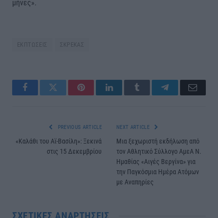
μήνες».
ΕΚΠΤΩΣΕΙΣ
ΣΚΡΕΚΑΣ
Facebook
Twitter
Pinterest
LinkedIn
Tumblr
Telegram
Email
PREVIOUS ARTICLE
NEXT ARTICLE
«Καλάθι του Αϊ-Βασίλη»: Ξεκινά
Μια ξεχωριστή εκδήλωση από
στις 15 Δεκεμβρίου
τον Αθλητικό Σύλλογο ΑμεΑ Ν.
Ημαθίας «Αιγές Βεργίνα» για
την Παγκόσμια Ημέρα Ατόμων
με Αναπηρίες
ΣΧΕΤΙΚΈΣ ΑΝΑΡΤΉΣΕΙΣ