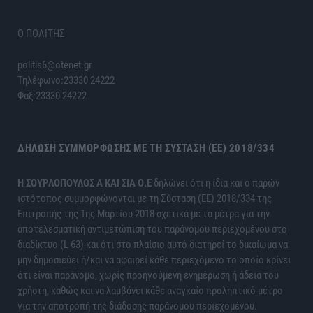
Ο ΠΟΛΙΤΗΣ
politis6@otenet.gr
Τηλέφωνο:23330 24222
Φαξ:23330 24222
ΔΉΛΩΣΗ ΣΥΜΜΌΡΦΩΣΗΣ ΜΕ ΤΗ ΣΎΣΤΑΣΗ (ΕΕ) 2018/334
H ΣΟΥΡΛΟΠΟΥΛΟΣ Α ΚΑΙ ΣΙΑ Ο.Ε
δηλώνει ότι η ίδια και ο παρών
ιστότοπος συμμορφώνονται με τη Σύσταση (ΕΕ) 2018/334 της
Επιτροπής της 1ης Μαρτίου 2018 σχετικά με τα μέτρα για την
αποτελεσματική αντιμετώπιση του παράνομου περιεχομένου στο
διαδίκτυο (L 63) και ότι στο πλαίσιο αυτό διατηρεί το δικαίωμα να
μην δημοσιεύει ή/και να αφαιρεί κάθε περιεχόμενο το οποίο κρίνει
ότι είναι παράνομο, χωρίς προηγούμενη ενημέρωση ή άδεια του
χρήστη, καθώς και να λαμβάνει κάθε αναγκαίο προληπτικό μέτρο
για την αποτροπή της διάδοσης παράνομου περιεχομένου.