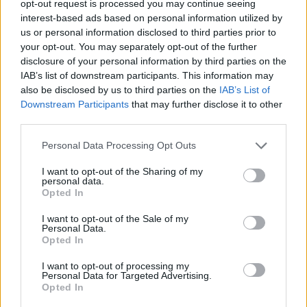
opt-out request is processed you may continue seeing
interest-based ads based on personal information utilized by
us or personal information disclosed to third parties prior to
Ενοίκια: Τέλος στις πληρωμές με μετρητά από 1η
your opt-out. You may separately opt-out of the further
disclosure of your personal information by third parties on the
Οκτώβρη, οι υποχρεώσεις και οι κυρώσεις που
IAB’s list of downstream participants. This information may
έρχονται
also be disclosed by us to third parties on the
IAB’s List of
Παρασκευή, 31 Ιουλίου 2026 9:45 ΠΜ
Downstream Participants
that may further disclose it to other
third parties.
Personal Data Processing Opt Outs
I want to opt-out of the Sharing of my
personal data.
Opted In
I want to opt-out of the Sale of my
Personal Data.
Opted In
I want to opt-out of processing my
Personal Data for Targeted Advertising.
Opted In