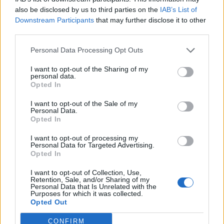
also be disclosed by us to third parties on the
IAB’s List of
Downstream Participants
that may further disclose it to other
third parties.
Personal Data Processing Opt Outs
I want to opt-out of the Sharing of my
personal data.
Opted In
I want to opt-out of the Sale of my
Personal Data.
Opted In
I want to opt-out of processing my
Personal Data for Targeted Advertising.
Opted In
I want to opt-out of Collection, Use,
Retention, Sale, and/or Sharing of my
Personal Data that Is Unrelated with the
Purposes for which it was collected.
Opted Out
CONFIRM