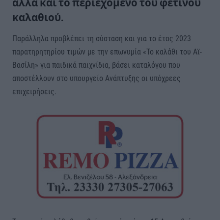
αλλά και το περιεχόμενο του φετινού
καλαθιού.
Παράλληλα προβλέπει τη σύσταση και για το έτος 2023
παρατηρητηρίου τιμών με την επωνυμία «Το καλάθι του Αϊ-
Βασίλη» για παιδικά παιχνίδια, βάσει καταλόγου που
αποστέλλουν στο υπουργείο Ανάπτυξης οι υπόχρεες
επιχειρήσεις.