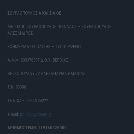
ΣΟΥΡΛΟΠΟΥΛΟΣ
Α ΚΑΙ ΣΙΑ ΟΕ
ΜΕΤΟΧΟΙ: ΣΟΥΡΛΟΠΟΥΛΟΣ ΝΙΚΟΛΑΟΣ – ΣΟΥΡΛΟΠΟΥΛΟΣ
ΑΛΕΞΑΝΔΡΟΣ
ΕΦΗΜΕΡΙΔΑ Ο ΠΟΛΙΤΗΣ – ΤΥΠΟΓΡΑΦΕΙΟ
Α.Φ.Μ. 800378397 Δ.Ο.Υ. ΒΕΡΟΙΑΣ
ΒΕΤΣΟΠΟΥΛΟΥ 72 ΑΛΕΞΑΝΔΡΕΙΑ ΗΜΑΘΙΑΣ
Τ.Κ. 59300
ΤΗΛ-ΦΑΞ: 23330 24222
e-mail:
politis6@otenet.gr
ΑΡΙΘΜΟΣ ΓΕΜΗ: 119165226000