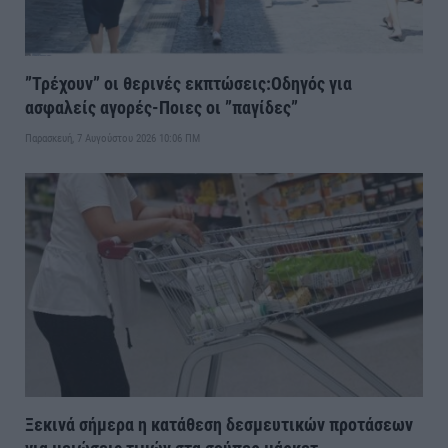
”Τρέχουν” οι θερινές εκπτώσεις:Οδηγός για
ασφαλείς αγορές-Ποιες οι ”παγίδες”
Παρασκευή, 7 Αυγούστου 2026 10:06 ΠΜ
Ξεκινά σήμερα η κατάθεση δεσμευτικών προτάσεων