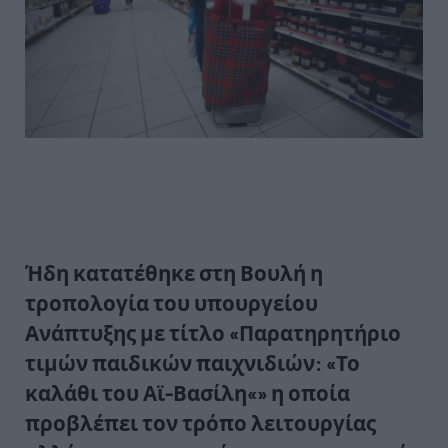
Ήδη κατατέθηκε στη Βουλή η
τροπολογία του υπουργείου
Ανάπτυξης με τίτλο «Παρατηρητήριο
τιμών παιδικών παιχνιδιών: «Το
καλάθι του Αϊ-Βασίλη«» η οποία
προβλέπει τον τρόπο λειτουργίας