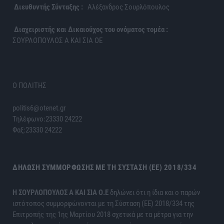
Διευθυντής Σύνταξης :
Αλέξανδρος Σουρλόπουλος
Διαχειριστής και Δικαιούχος του ονόματος τομέα :
ΣΟΥΡΛΟΠΟΥΛΟΣ Α ΚΑΙ ΣΙΑ ΟΕ
Ο ΠΟΛΙΤΗΣ
politis6@otenet.gr
Τηλέφωνο:23330 24222
Φαξ:23330 24222
ΔΉΛΩΣΗ ΣΥΜΜΌΡΦΩΣΗΣ ΜΕ ΤΗ ΣΎΣΤΑΣΗ (ΕΕ) 2018/334
H ΣΟΥΡΛΟΠΟΥΛΟΣ Α ΚΑΙ ΣΙΑ Ο.Ε
δηλώνει ότι η ίδια και ο παρών
ιστότοπος συμμορφώνονται με τη Σύσταση (ΕΕ) 2018/334 της
Επιτροπής της 1ης Μαρτίου 2018 σχετικά με τα μέτρα για την