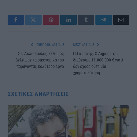
Facebook
Twitter
Pinterest
LinkedIn
Tumblr
Telegram
Email
PREVIOUS ARTICLE
NEXT ARTICLE
Στ. Δελιόπουλος: Ο Δήμος
Π.Γκυρίνης: Ο Δήμος έχει
βελτίωσε τα οικονομικά του
διαθέσιμα 11.000.000 € γιατί
παράγοντας καλύτερο έργο
δεν έχασε ούτε μία
χρηματοδότηση
ΣΧΕΤΙΚΈΣ ΑΝΑΡΤΉΣΕΙΣ