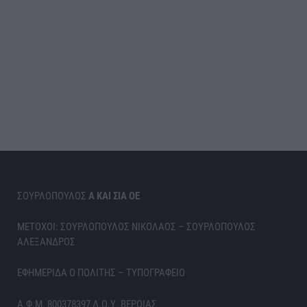
ΣΟΥΡΛΟΠΟΥΛΟΣ
Α ΚΑΙ ΣΙΑ ΟΕ
ΜΕΤΟΧΟΙ: ΣΟΥΡΛΟΠΟΥΛΟΣ ΝΙΚΟΛΑΟΣ – ΣΟΥΡΛΟΠΟΥΛΟΣ
ΑΛΕΞΑΝΔΡΟΣ
ΕΦΗΜΕΡΙΔΑ Ο ΠΟΛΙΤΗΣ – ΤΥΠΟΓΡΑΦΕΙΟ
Α.Φ.Μ. 800378397 Δ.Ο.Υ. ΒΕΡΟΙΑΣ