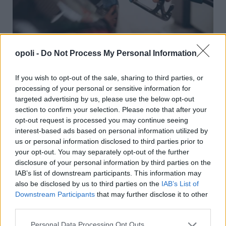
opoli -
Do Not Process My Personal Information
Πετρέλαιο:Κάτω από τα 80 δολάρια το Brent-Μέχρι
τις 31 Αυγούστου η επιδότηση στο diesel
If you wish to opt-out of the sale, sharing to third parties, or
Τετάρτη, 5 Αυγούστου 2026 10:28 ΠΜ
processing of your personal or sensitive information for
targeted advertising by us, please use the below opt-out
section to confirm your selection. Please note that after your
opt-out request is processed you may continue seeing
interest-based ads based on personal information utilized by
us or personal information disclosed to third parties prior to
your opt-out. You may separately opt-out of the further
disclosure of your personal information by third parties on the
IAB’s list of downstream participants. This information may
also be disclosed by us to third parties on the
IAB’s List of
Downstream Participants
that may further disclose it to other
third parties.
Personal Data Processing Opt Outs