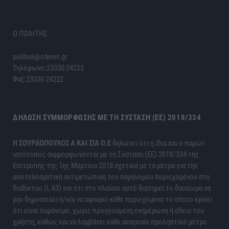
Ο ΠΟΛΙΤΗΣ
politis6@otenet.gr
Τηλέφωνο:23330 24222
Φαξ:23330 24222
ΔΉΛΩΣΗ ΣΥΜΜΌΡΦΩΣΗΣ ΜΕ ΤΗ ΣΎΣΤΑΣΗ (ΕΕ) 2018/334
H ΣΟΥΡΛΟΠΟΥΛΟΣ Α ΚΑΙ ΣΙΑ Ο.Ε
δηλώνει ότι η ίδια και ο παρών
ιστότοπος συμμορφώνονται με τη Σύσταση (ΕΕ) 2018/334 της
Επιτροπής της 1ης Μαρτίου 2018 σχετικά με τα μέτρα για την
αποτελεσματική αντιμετώπιση του παράνομου περιεχομένου στο
διαδίκτυο (L 63) και ότι στο πλαίσιο αυτό διατηρεί το δικαίωμα να
μην δημοσιεύει ή/και να αφαιρεί κάθε περιεχόμενο το οποίο κρίνει
ότι είναι παράνομο, χωρίς προηγούμενη ενημέρωση ή άδεια του
χρήστη, καθώς και να λαμβάνει κάθε αναγκαίο προληπτικό μέτρο