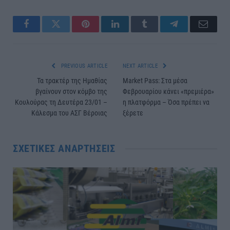
Facebook
Twitter
Pinterest
LinkedIn
Tumblr
Telegram
Email
PREVIOUS ARTICLE
NEXT ARTICLE
Τα τρακτέρ της Ημαθίας
Market Pass: Στα μέσα
βγαίνουν στον κόμβο της
Φεβρουαρίου κάνει «πρεμιέρα»
Κουλούρας τη Δευτέρα 23/01 –
η πλατφόρμα – Όσα πρέπει να
Κάλεσμα του ΑΣΓ Βέροιας
ξέρετε
ΣΧΕΤΙΚΈΣ ΑΝΑΡΤΉΣΕΙΣ