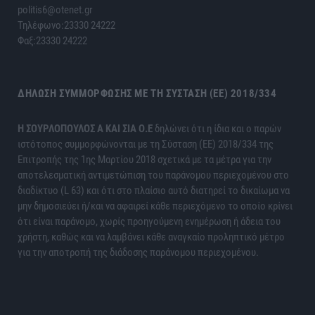
politis6@otenet.gr
Τηλέφωνο:23330 24222
Φαξ:23330 24222
ΔΉΛΩΣΗ ΣΥΜΜΌΡΦΩΣΗΣ ΜΕ ΤΗ ΣΎΣΤΑΣΗ (ΕΕ) 2018/334
H ΣΟΥΡΛΟΠΟΥΛΟΣ Α ΚΑΙ ΣΙΑ Ο.Ε
δηλώνει ότι η ίδια και ο παρών
ιστότοπος συμμορφώνονται με τη Σύσταση (ΕΕ) 2018/334 της
Επιτροπής της 1ης Μαρτίου 2018 σχετικά με τα μέτρα για την
αποτελεσματική αντιμετώπιση του παράνομου περιεχομένου στο
διαδίκτυο (L 63) και ότι στο πλαίσιο αυτό διατηρεί το δικαίωμα να
μην δημοσιεύει ή/και να αφαιρεί κάθε περιεχόμενο το οποίο κρίνει
ότι είναι παράνομο, χωρίς προηγούμενη ενημέρωση ή άδεια του
χρήστη, καθώς και να λαμβάνει κάθε αναγκαίο προληπτικό μέτρο
για την αποτροπή της διάδοσης παράνομου περιεχομένου.