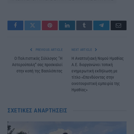
Facebook
Twitter
Pinterest
LinkedIn
Tumblr
Telegram
Email
PREVIOUS ARTICLE
NEXT ARTICLE
Ο Πολιτιστικός Σύλλογος “Η
Η Αναπτυξιακή Νομού Ημαθίας
Αστερούπολη” σας προσκαλεί
Α.Ε. διοργανώνει τοπική
στην κοπή της Βασιλόπιτας
ενημερωτική εκδήλωση με
τίτλο «Επενδύοντας στην
οινοτουριστική εμπειρία της
Ημαθίας»
ΣΧΕΤΙΚΈΣ ΑΝΑΡΤΉΣΕΙΣ