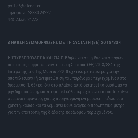
politis6@otenet.gr
Τηλέφωνο:23330 24222
Φαξ:23330 24222
ΔΉΛΩΣΗ ΣΥΜΜΌΡΦΩΣΗΣ ΜΕ ΤΗ ΣΎΣΤΑΣΗ (ΕΕ) 2018/334
H ΣΟΥΡΛΟΠΟΥΛΟΣ Α ΚΑΙ ΣΙΑ Ο.Ε
δηλώνει ότι η ίδια και ο παρών
ιστότοπος συμμορφώνονται με τη Σύσταση (ΕΕ) 2018/334 της
Επιτροπής της 1ης Μαρτίου 2018 σχετικά με τα μέτρα για την
αποτελεσματική αντιμετώπιση του παράνομου περιεχομένου στο
διαδίκτυο (L 63) και ότι στο πλαίσιο αυτό διατηρεί το δικαίωμα να
μην δημοσιεύει ή/και να αφαιρεί κάθε περιεχόμενο το οποίο κρίνει
ότι είναι παράνομο, χωρίς προηγούμενη ενημέρωση ή άδεια του
χρήστη, καθώς και να λαμβάνει κάθε αναγκαίο προληπτικό μέτρο
για την αποτροπή της διάδοσης παράνομου περιεχομένου.