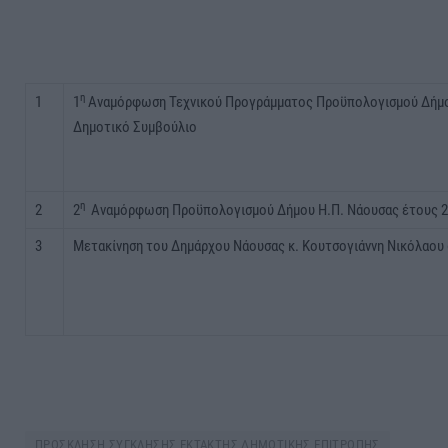
η
1
1
Αναμόρφωση Τεχνικού Προγράμματος Προϋπολογισμού Δήμου 
Δημοτικό Συμβούλιο
η
2
2
Αναμόρφωση Προϋπολογισμού Δήμου Η.Π. Νάουσας έτους 202
3
Μετακίνηση του Δημάρχου Νάουσας κ. Κουτσογιάννη Νικόλαου
ΠΡΟΣΚΛΗΣΗ ΣΥΓΚΛΗΣΗΣ ΕΚΤΑΚΤΗΣ ΔΗΜΟΤΙΚΗΣ ΕΠΙΤΡΟΠΗΣ